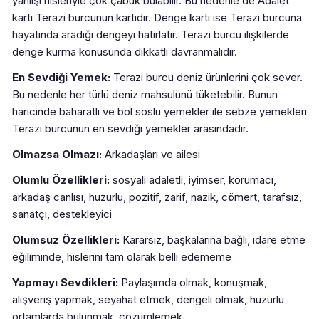
yanlışı hisleriyle çok çabuk bulabilir. Bu nedenle de Adalet
kartı Terazi burcunun kartıdır. Denge kartı ise Terazi burcuna
hayatında aradığı dengeyi hatırlatır. Terazi burcu ilişkilerde
denge kurma konusunda dikkatli davranmalıdır.
En Sevdiği Yemek:
Terazi burcu deniz ürünlerini çok sever.
Bu nedenle her türlü deniz mahsulünü tüketebilir. Bunun
haricinde baharatlı ve bol soslu yemekler ile sebze yemekleri
Terazi burcunun en sevdiği yemekler arasındadır.
Olmazsa Olmazı:
Arkadaşları ve ailesi
Olumlu Özellikleri:
sosyali adaletli, iyimser, korumacı,
arkadaş canlısı, huzurlu, pozitif, zarif, nazik, cömert, tarafsız,
sanatçı, destekleyici
Olumsuz Özellikleri:
Kararsız, başkalarına bağlı, idare etme
eğiliminde, hislerini tam olarak belli edememe
Yapmayı Sevdikleri:
Paylaşımda olmak, konuşmak,
alışveriş yapmak, seyahat etmek, dengeli olmak, huzurlu
ortamlarda bulunmak, çözümlemek