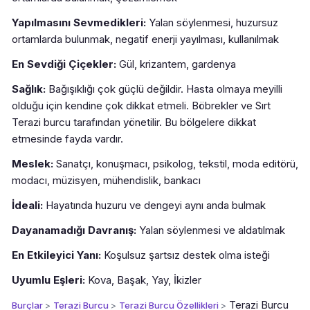
Yapılmasını Sevmedikleri:
Yalan söylenmesi, huzursuz
ortamlarda bulunmak, negatif enerji yayılması, kullanılmak
En Sevdiği Çiçekler:
Gül, krizantem, gardenya
Sağlık:
Bağışıklığı çok güçlü değildir. Hasta olmaya meyilli
olduğu için kendine çok dikkat etmeli. Böbrekler ve Sırt
Terazi burcu tarafından yönetilir. Bu bölgelere dikkat
etmesinde fayda vardır.
Meslek:
Sanatçı, konuşmacı, psikolog, tekstil, moda editörü,
modacı, müzisyen, mühendislik, bankacı
İdeali:
Hayatında huzuru ve dengeyi aynı anda bulmak
Dayanamadığı Davranış:
Yalan söylenmesi ve aldatılmak
En Etkileyici Yanı:
Koşulsuz şartsız destek olma isteği
Uyumlu Eşleri:
Kova, Başak, Yay, İkizler
Terazi Burcu
Burçlar
>
Terazi Burcu
>
Terazi Burcu Özellikleri
>