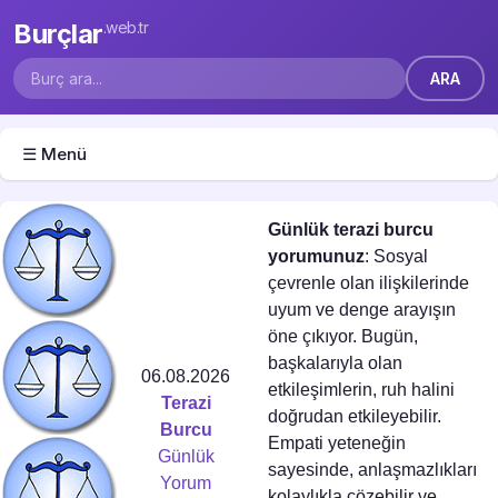
Burçlar
.web.tr
☰ Menü
Günlük terazi burcu
yorumunuz
: Sosyal
çevrenle olan ilişkilerinde
uyum ve denge arayışın
öne çıkıyor. Bugün,
başkalarıyla olan
06.08.2026
etkileşimlerin, ruh halini
Terazi
doğrudan etkileyebilir.
Burcu
Empati yeteneğin
Günlük
sayesinde, anlaşmazlıkları
Yorum
kolaylıkla çözebilir ve