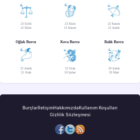
23 Eylül
23 Ekim
22 Kasım
22 Ekim
21 Kasım
21 Aralık
Oğlak Burcu
Kova Burcu
Balık Burcu
22 Aralık
22 Ocak
20 Şubat
21 Ocak
19 Şubat
20 Mart
Burçlar
İletişim
Hakkımızda
Kullanım Koşulları
Gizlilik Sözleşmesi