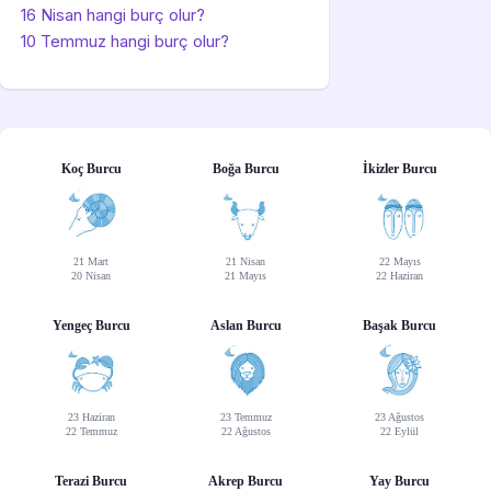
16 Nisan hangi burç olur?
10 Temmuz hangi burç olur?
Koç Burcu
Boğa Burcu
İkizler Burcu
21 Mart
21 Nisan
22 Mayıs
20 Nisan
21 Mayıs
22 Haziran
Yengeç Burcu
Aslan Burcu
Başak Burcu
23 Haziran
23 Temmuz
23 Ağustos
22 Temmuz
22 Ağustos
22 Eylül
Terazi Burcu
Akrep Burcu
Yay Burcu