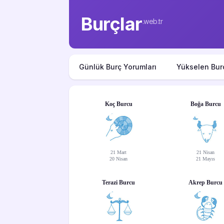
Burçlar
.web.tr
Günlük Burç Yorumları
Yükselen Bur
Koç Burcu
Boğa Burcu
21 Mart
21 Nisan
20 Nisan
21 Mayıs
Terazi Burcu
Akrep Burcu