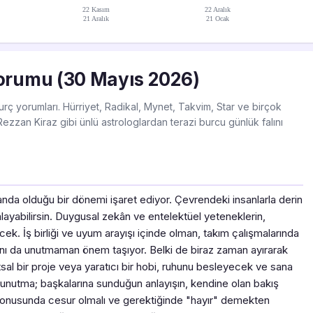
22 Kasım
22 Aralık
21 Aralık
21 Ocak
orumu (30 Mayıs 2026)
rç yorumları. Hürriyet, Radikal, Mynet, Takvim, Star ve birçok
ezzan Kiraz gibi ünlü astrologlardan terazi burcu günlük falını
planda olduğu bir dönemi işaret ediyor. Çevrendeki insanlarla derin
layabilirsin. Duygusal zekân ve entelektüel yeteneklerin,
recek. İş birliği ve uyum arayışı içinde olman, takım çalışmalarında
çlarını da unutmaman önem taşıyor. Belki de biraz zaman ayırarak
sal bir proje veya yaratıcı bir hobi, ruhunu besleyecek ve sana
 unutma; başkalarına sunduğun anlayışın, kendine olan bakış
ını konusunda cesur olmalı ve gerektiğinde "hayır" demekten