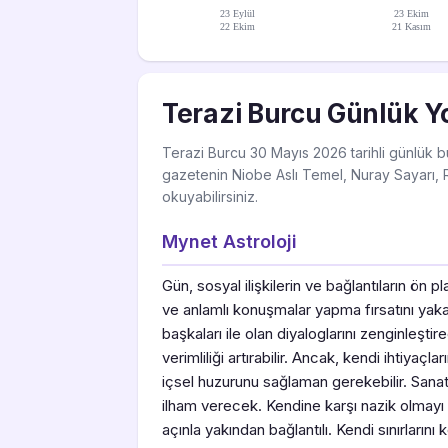
23 Eylül
23 Ekim
22 Ekim
21 Kasım
Terazi Burcu Günlük Y
Terazi Burcu 30 Mayıs 2026 tarihli günlük bu
gazetenin Niobe Aslı Temel, Nuray Sayarı, R
okuyabilirsiniz.
Mynet Astroloji
Gün, sosyal ilişkilerin ve bağlantıların ön 
ve anlamlı konuşmalar yapma fırsatını yaka
başkaları ile olan diyaloglarını zenginleşti
verimliliği artırabilir. Ancak, kendi ihtiya
içsel huzurunu sağlaman gerekebilir. Sanat
ilham verecek. Kendine karşı nazik olmayı
açınla yakından bağlantılı. Kendi sınırlar