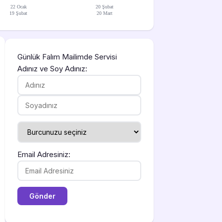
22 Ocak
20 Şubat
19 Şubat
20 Mart
Günlük Falım Mailimde Servisi
Adınız ve Soy Adınız:
Email Adresiniz: