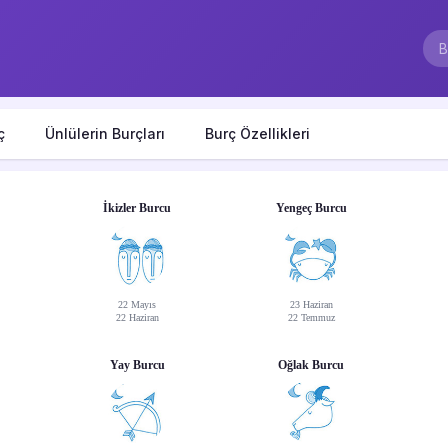
ç
Ünlülerin Burçları
Burç Özellikleri
İkizler Burcu
Yengeç Burcu
22 Mayıs
23 Haziran
22 Haziran
22 Temmuz
Yay Burcu
Oğlak Burcu