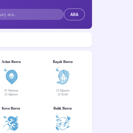
Aslan Burcu
Başak Burcu
23 Temmuz
23 Ağustos
22 Ağustos
22 Eylül
Kova Burcu
Balık Burcu