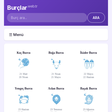
Burçlar
.web.tr
☰ Menü
Koç Burcu
Boğa Burcu
İkizler Burcu
21 Mart
21 Nisan
22 Mayıs
20 Nisan
21 Mayıs
22 Haziran
Yengeç Burcu
Aslan Burcu
Başak Burcu
23 Haziran
23 Temmuz
23 Ağustos