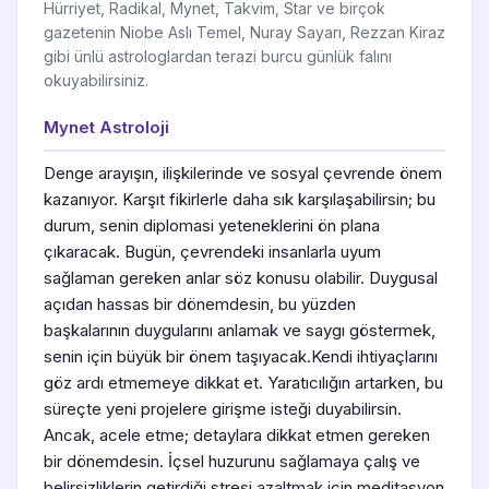
Hürriyet, Radikal, Mynet, Takvim, Star ve birçok
gazetenin Niobe Aslı Temel, Nuray Sayarı, Rezzan Kiraz
gibi ünlü astrologlardan terazi burcu günlük falını
okuyabilirsiniz.
Mynet Astroloji
Denge arayışın, ilişkilerinde ve sosyal çevrende önem
kazanıyor. Karşıt fikirlerle daha sık karşılaşabilirsin; bu
durum, senin diplomasi yeteneklerini ön plana
çıkaracak. Bugün, çevrendeki insanlarla uyum
sağlaman gereken anlar söz konusu olabilir. Duygusal
açıdan hassas bir dönemdesin, bu yüzden
başkalarının duygularını anlamak ve saygı göstermek,
senin için büyük bir önem taşıyacak.Kendi ihtiyaçlarını
göz ardı etmemeye dikkat et. Yaratıcılığın artarken, bu
süreçte yeni projelere girişme isteği duyabilirsin.
Ancak, acele etme; detaylara dikkat etmen gereken
bir dönemdesin. İçsel huzurunu sağlamaya çalış ve
belirsizliklerin getirdiği stresi azaltmak için meditasyon