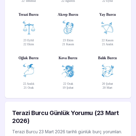
22 Temmuz
22 Ağustos
22 Eylül
Terazi Burcu
Akrep Burcu
Yay Burcu
23 Eylül
23 Ekim
22 Kasım
22 Ekim
21 Kasım
21 Aralık
Oğlak Burcu
Kova Burcu
Balık Burcu
22 Aralık
22 Ocak
20 Şubat
21 Ocak
19 Şubat
20 Mart
Terazi Burcu Günlük Yorumu (23 Mart
2026)
Terazi Burcu 23 Mart 2026 tarihli günlük burç yorumları.