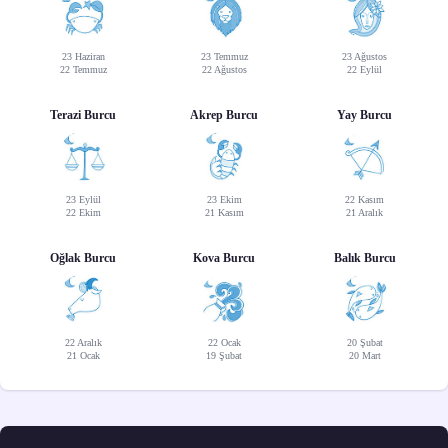
23 Haziran
23 Temmuz
23 Ağustos
22 Temmuz
22 Ağustos
22 Eylül
Terazi Burcu
Akrep Burcu
Yay Burcu
23 Eylül
23 Ekim
22 Kasım
22 Ekim
21 Kasım
21 Aralık
Oğlak Burcu
Kova Burcu
Balık Burcu
22 Aralık
22 Ocak
20 Şubat
21 Ocak
19 Şubat
20 Mart