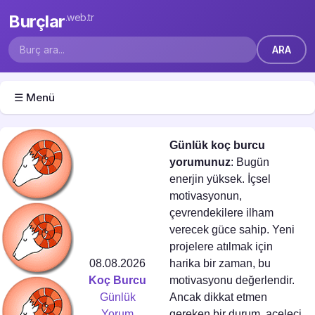
Burçlar
.web.tr
☰ Menü
Günlük koç burcu
yorumunuz
: Bugün
enerjin yüksek. İçsel
motivasyonun,
çevrendekilere ilham
verecek güce sahip. Yeni
projelere atılmak için
08.08.2026
harika bir zaman, bu
Koç Burcu
motivasyonu değerlendir.
Günlük
Ancak dikkat etmen
Yorum
gereken bir durum, aceleci