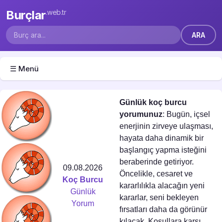
Burçlar
.web.tr
☰ Menü
Günlük koç burcu
yorumunuz
: Bugün, içsel
enerjinin zirveye ulaşması,
hayata daha dinamik bir
başlangıç yapma isteğini
beraberinde getiriyor.
09.08.2026
Öncelikle, cesaret ve
Koç Burcu
kararlılıkla alacağın yeni
Günlük
kararlar, seni bekleyen
Yorum
fırsatları daha da görünür
kılacak. Koşullara karşı