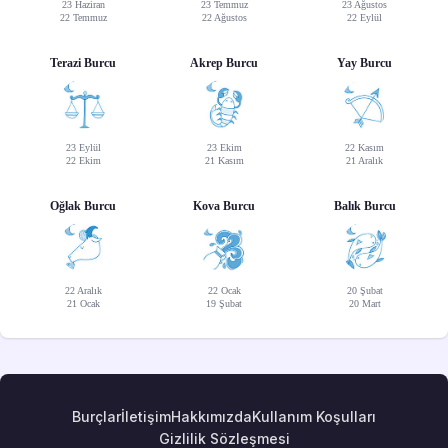
23 Haziran
23 Temmuz
23 Ağustos
22 Temmuz
22 Ağustos
22 Eylül
Terazi Burcu
Akrep Burcu
Yay Burcu
23 Eylül
23 Ekim
22 Kasım
22 Ekim
21 Kasım
21 Aralık
Oğlak Burcu
Kova Burcu
Balık Burcu
22 Aralık
22 Ocak
20 Şubat
21 Ocak
19 Şubat
20 Mart
Burçlar
İletişim
Hakkımızda
Kullanım Koşulları
Gizlilik Sözleşmesi