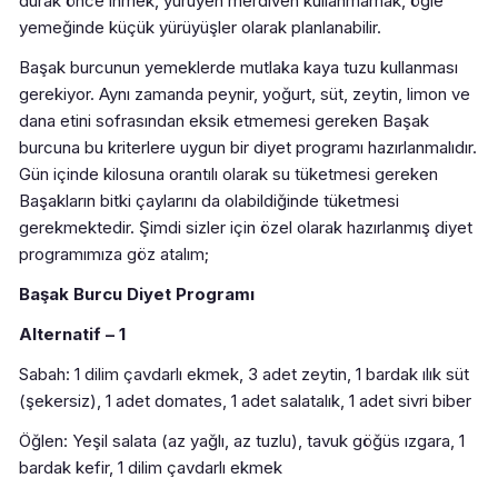
durak önce inmek, yürüyen merdiven kullanmamak, öğle
yemeğinde küçük yürüyüşler olarak planlanabilir.
Başak burcunun yemeklerde mutlaka kaya tuzu kullanması
gerekiyor. Aynı zamanda peynir, yoğurt, süt, zeytin, limon ve
dana etini sofrasından eksik etmemesi gereken Başak
burcuna bu kriterlere uygun bir diyet programı hazırlanmalıdır.
Gün içinde kilosuna orantılı olarak su tüketmesi gereken
Başakların bitki çaylarını da olabildiğinde tüketmesi
gerekmektedir. Şimdi sizler için özel olarak hazırlanmış diyet
programımıza göz atalım;
Başak Burcu Diyet Programı
Alternatif – 1
Sabah: 1 dilim çavdarlı ekmek, 3 adet zeytin, 1 bardak ılık süt
(şekersiz), 1 adet domates, 1 adet salatalık, 1 adet sivri biber
Öğlen: Yeşil salata (az yağlı, az tuzlu), tavuk göğüs ızgara, 1
bardak kefir, 1 dilim çavdarlı ekmek