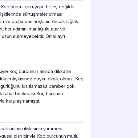
oç burcu için uygun bir eş değildir.
 ilişkilerinde sürtüşmeler olması
an ve coşkudan hoşlanır. Ancak Oğlak
u her adımını mantığı ile atar ve
i uzun sürmeyecektir. Onlar ayrı
.
siyle Koç burcunun anında dikkatini
ilinin ilişkisinde coşku eksik olmaz. Koç
özgürlüğünü kısıtlamazsa beraber çok
k rahat bırakması Koç burcunu
le karşılaşmamıştır.
ak onların ilişkisinin yürümesi
ygusal olan biriyle Koç burcunun mutlu