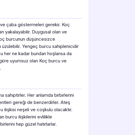
ı ve çaba göstermeleri gerekir. Koç
yakalayabilir. Duygusal olan ve
 Koç burcunun düşüncesizce
üzülebilir. Yengeç burcu sahiplenicidir
cu her ne kadar bundan hoşlansa da
na göre uyumsuz olan Koç burcu ve
.
sahiptirler. Her anlamda birbirlerini
tleri gereği de benzerdirler. Ateş
ilişkisi neşeli ve coşkulu olacaktır.
urcu ilişkilerini evlilikle
rbirlerini hep güzel hatırlarlar.