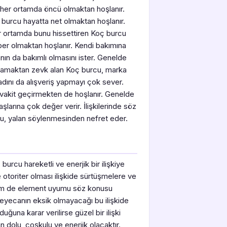
de her ortamda öncü olmaktan hoşlanır.
burcu hayatta net olmaktan hoşlanır.
r ortamda bunu hissettiren Koç burcu
raber olmaktan hoşlanır. Kendi bakımına
ın da bakımlı olmasını ister. Genelde
camaktan zevk alan Koç burcu, marka
adını da alışveriş yapmayı çok sever.
akit geçirmekten de hoşlanır. Genelde
larına çok değer verir. İlişkilerinde söz
cu, yalan söylenmesinden nefret eder.
burcu hareketli ve enerjik bir ilişkiye
e otoriter olması ilişkide sürtüşmelere ve
em de element uyumu söz konusu
Heyecanın eksik olmayacağı bu ilişkide
uğuna karar verilirse güzel bir ilişki
n dolu, coşkulu ve enerjik olacaktır.