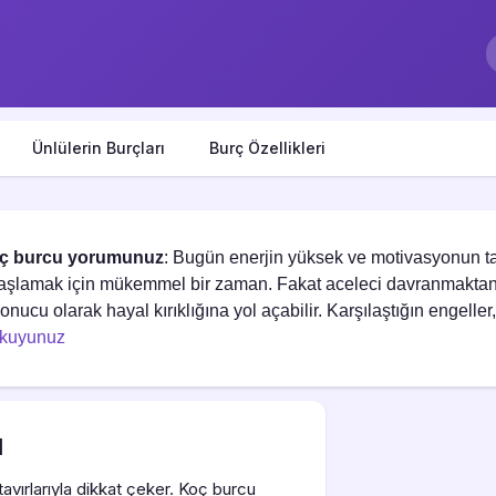
Ünlülerin Burçları
Burç Özellikleri
ç burcu yorumunuz
: Bugün enerjin yüksek ve motivasyonun t
başlamak için mükemmel bir zaman. Fakat aceleci davranmaktan
sonucu olarak hayal kırıklığına yol açabilir. Karşılaştığın engelle
okuyunuz
ı
avırlarıyla dikkat çeker. Koç burcu