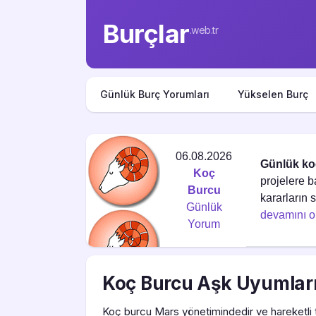
Burçlar
.web.tr
Günlük Burç Yorumları
Yükselen Burç
06.08.2026
Günlük ko
Koç
projelere 
Burcu
kararların 
Günlük
devamını 
Yorum
Koç Burcu Aşk Uyumlar
Koç burcu Mars yönetimindedir ve hareketli t