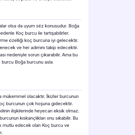
malar olsa da uyum söz konusudur. Boğa
denle Koç burcu ile tartışabilirler.
me özelliği koç burcuna iyi gelecektir.
necek ve her adımını takip edecektir.
sı nedeniyle sorun çıkarabilir. Ama bu
oç burcu Boğa burcunu asla
da mükemmel olacaktır. İkizler burcunun
Koç burcunun çok hoşuna gidecektir.
linin ilişkilerinde heyecan eksik olmaz.
rcunun kıskançlıkları onu sıkabilir. Bu
ok mutlu edecek olan Koç burcu ve
r.