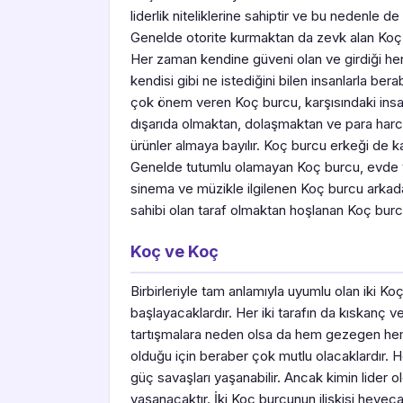
liderlik niteliklerine sahiptir ve bu nedenle 
Genelde otorite kurmaktan da zevk alan Koç 
Her zaman kendine güveni olan ve girdiği he
kendisi gibi ne istediğini bilen insanlarla be
çok önem veren Koç burcu, karşısındaki insan
dışarıda olmaktan, dolaşmaktan ve para har
ürünler almaya bayılır. Koç burcu erkeği de k
Genelde tutumlu olamayan Koç burcu, evde v
sinema ve müzikle ilgilenen Koç burcu arkadaş
sahibi olan taraf olmaktan hoşlanan Koç bur
Koç ve Koç
Birbirleriyle tam anlamıyla uyumlu olan iki Koç 
başlayacaklardır. Her iki tarafın da kıskanç v
tartışmalara neden olsa da hem gezegen h
olduğu için beraber çok mutlu olacaklardır. 
güç savaşları yaşanabilir. Ancak kimin lider old
yaşanacaktır. İki Koç burcunun ilişkisi heyeca