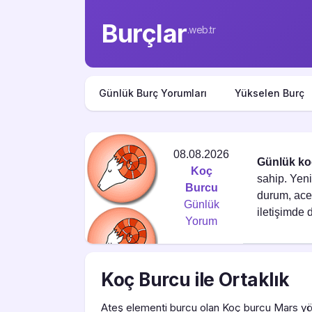
Burçlar
.web.tr
Günlük Burç Yorumları
Yükselen Burç
08.08.2026
Günlük ko
Koç
sahip. Yeni
Burcu
durum, ace
Günlük
iletişimde d
Yorum
Koç Burcu ile Ortaklık
Ateş elementi burcu olan Koç burcu Mars yön