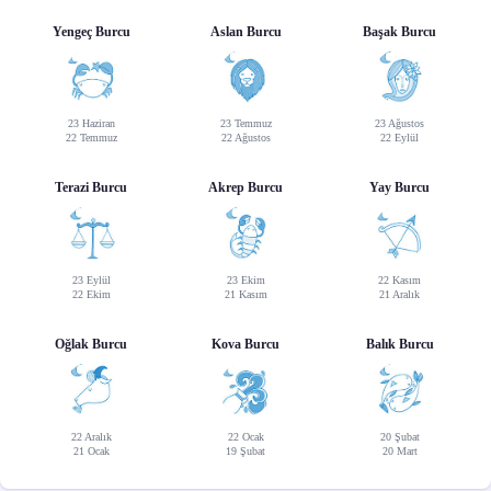
Yengeç Burcu
Aslan Burcu
Başak Burcu
23 Haziran
23 Temmuz
23 Ağustos
22 Temmuz
22 Ağustos
22 Eylül
Terazi Burcu
Akrep Burcu
Yay Burcu
23 Eylül
23 Ekim
22 Kasım
22 Ekim
21 Kasım
21 Aralık
Oğlak Burcu
Kova Burcu
Balık Burcu
22 Aralık
22 Ocak
20 Şubat
21 Ocak
19 Şubat
20 Mart