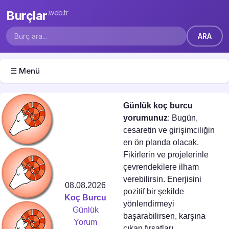
Burçlar
.web.tr
☰ Menü
Günlük koç burcu
yorumunuz
: Bugün,
cesaretin ve girişimciliğin
en ön planda olacak.
Fikirlerin ve projelerinle
çevrendekilere ilham
verebilirsin. Enerjisini
08.08.2026
pozitif bir şekilde
Koç Burcu
yönlendirmeyi
Günlük
başarabilirsen, karşına
Yorum
çıkan fırsatları