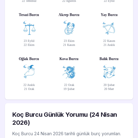
22 Temmuz
22 Ağustos
22 Eylül
Terazi Burcu
Akrep Burcu
Yay Burcu
23 Eylül
23 Ekim
22 Kasım
22 Ekim
21 Kasım
21 Aralık
Oğlak Burcu
Kova Burcu
Balık Burcu
22 Aralık
22 Ocak
20 Şubat
21 Ocak
19 Şubat
20 Mart
Koç Burcu Günlük Yorumu (24 Nisan
2026)
Koç Burcu 24 Nisan 2026 tarihli günlük burç yorumları.