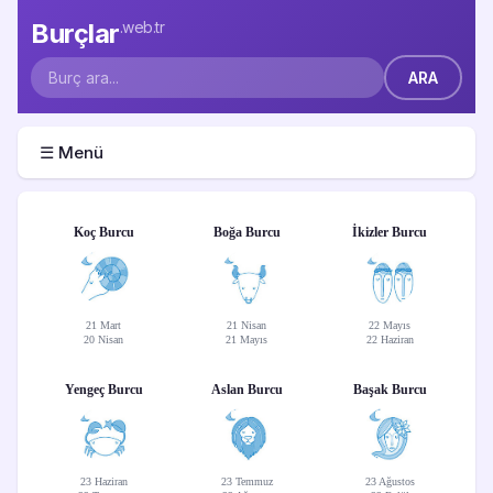
Burçlar
.web.tr
☰ Menü
Koç Burcu
Boğa Burcu
İkizler Burcu
21 Mart
21 Nisan
22 Mayıs
20 Nisan
21 Mayıs
22 Haziran
Yengeç Burcu
Aslan Burcu
Başak Burcu
23 Haziran
23 Temmuz
23 Ağustos