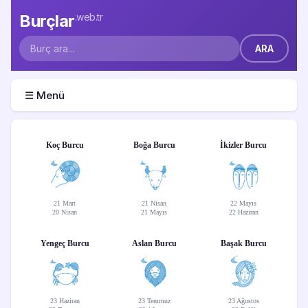
Burçlar
.web.tr
☰ Menü
Koç Burcu
Boğa Burcu
İkizler Burcu
21 Mart
21 Nisan
22 Mayıs
20 Nisan
21 Mayıs
22 Haziran
Yengeç Burcu
Aslan Burcu
Başak Burcu
23 Haziran
23 Temmuz
23 Ağustos