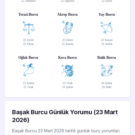
22 Temmuz
22 Ağustos
22 Eylül
Terazi Burcu
Akrep Burcu
Yay Burcu
23 Eylül
23 Ekim
22 Kasım
22 Ekim
21 Kasım
21 Aralık
Oğlak Burcu
Kova Burcu
Balık Burcu
22 Aralık
22 Ocak
20 Şubat
21 Ocak
19 Şubat
20 Mart
Başak Burcu Günlük Yorumu (23 Mart
2026)
Başak Burcu 23 Mart 2026 tarihli günlük burç yorumları.