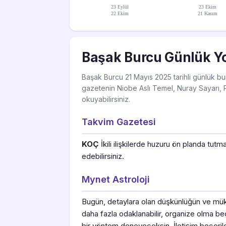
23 Eylül
23 Ekim
22 Ekim
21 Kasım
Başak Burcu Günlük Y
Başak Burcu 21 Mayıs 2025 tarihli günlük bur
gazetenin Niobe Aslı Temel, Nuray Sayarı, R
okuyabilirsiniz.
Takvim Gazetesi
KOÇ
İkili ilişkilerde huzuru ön planda tu
edebilirsiniz.
Mynet Astroloji
Bugün, detaylara olan düşkünlüğün ve müke
daha fazla odaklanabilir, organize olma bece
bir yöntem deneyeceksin. İletişim becerile