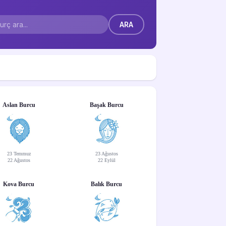
Aslan Burcu
Başak Burcu
23 Temmuz
23 Ağustos
22 Ağustos
22 Eylül
Kova Burcu
Balık Burcu