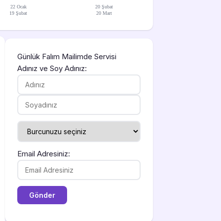
22 Ocak
20 Şubat
19 Şubat
20 Mart
Günlük Falım Mailimde Servisi
Adınız ve Soy Adınız:
Email Adresiniz: