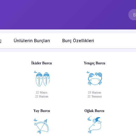
ç
Ünlülerin Burçları
Burç Özellikleri
İkizler Burcu
Yengeç Burcu
22 Mayıs
23 Haziran
22 Haziran
22 Temmuz
Yay Burcu
Oğlak Burcu