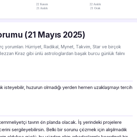
22 Kasım
22 Aralık
21 Aralık
21 Ocak
orumu (21 Mayıs 2025)
ç yorumları. Hürriyet, Radikal, Mynet, Takvim, Star ve birçok
ezzan Kiraz gibi ünlü astrologlardan başak burcu günlük falını
tmak isteyebilir, huzurun olmadığı yerden hemen uzaklaşmayı tercih
mmeliyetçi tavrın ön planda olacak. İş yerindeki projelere
rini sergileyebilirsin. Belki bir sorunu çözmek için alışılmadık
rin oldukça güçlü, bu yüzden ekip arkadaşlarınla koordineli bir