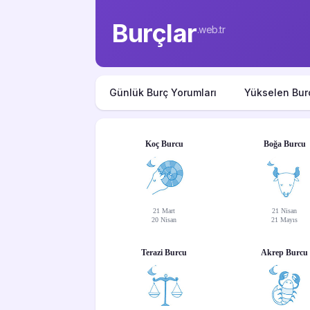
Burçlar
.web.tr
Günlük Burç Yorumları
Yükselen Bur
Koç Burcu
Boğa Burcu
21 Mart
21 Nisan
20 Nisan
21 Mayıs
Terazi Burcu
Akrep Burcu