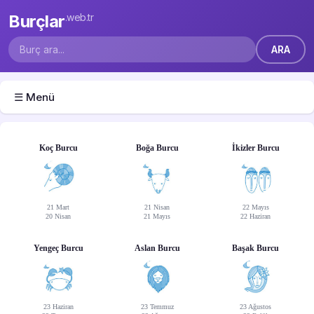
Burçlar
.web.tr
☰ Menü
Koç Burcu
Boğa Burcu
İkizler Burcu
21 Mart
21 Nisan
22 Mayıs
20 Nisan
21 Mayıs
22 Haziran
Yengeç Burcu
Aslan Burcu
Başak Burcu
23 Haziran
23 Temmuz
23 Ağustos