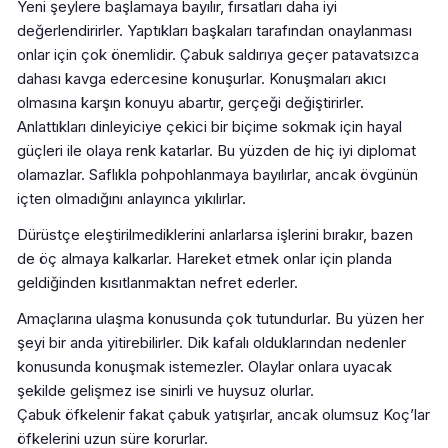
Yeni şeylere başlamaya bayılır, fırsatları daha iyi
değerlendirirler. Yaptıkları başkaları tarafından onaylanması
onlar için çok önemlidir. Çabuk saldırıya geçer patavatsızca
dahası kavga edercesine konuşurlar. Konuşmaları akıcı
olmasına karşın konuyu abartır, gerçeği değiştirirler.
Anlattıkları dinleyiciye çekici bir biçime sokmak için hayal
güçleri ile olaya renk katarlar. Bu yüzden de hiç iyi diplomat
olamazlar. Saflıkla pohpohlanmaya bayılırlar, ancak övgünün
içten olmadığını anlayınca yıkılırlar.
Dürüstçe eleştirilmediklerini anlarlarsa işlerini bırakır, bazen
de öç almaya kalkarlar. Hareket etmek onlar için planda
geldiğinden kısıtlanmaktan nefret ederler.
Amaçlarına ulaşma konusunda çok tutundurlar. Bu yüzen her
şeyi bir anda yitirebilirler. Dik kafalı olduklarından nedenler
konusunda konuşmak istemezler. Olaylar onlara uyacak
şekilde gelişmez ise sinirli ve huysuz olurlar.
Çabuk öfkelenir fakat çabuk yatışırlar, ancak olumsuz Koç’lar
öfkelerini uzun süre korurlar.