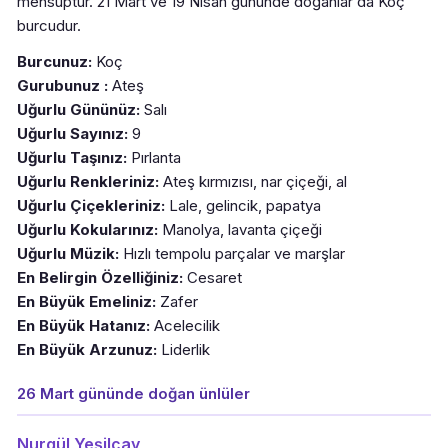
mensuptur. 21 Mart ve 19 Nisan gününde doğanlar da Koç
burcudur.
Burcunuz:
Koç
Gurubunuz :
Ateş
Uğurlu Gününüz:
Salı
Uğurlu Sayınız:
9
Uğurlu Taşınız:
Pırlanta
Uğurlu Renkleriniz:
Ateş kırmızısı, nar çiçeği, al
Uğurlu Çiçekleriniz:
Lale, gelincik, papatya
Uğurlu Kokularınız:
Manolya, lavanta çiçeği
Uğurlu Müzik:
Hızlı tempolu parçalar ve marşlar
En Belirgin Özelliğiniz:
Cesaret
En Büyük Emeliniz:
Zafer
En Büyük Hatanız:
Acelecilik
En Büyük Arzunuz:
Liderlik
26 Mart gününde doğan ünlüler
Nurgül Yeşilçay