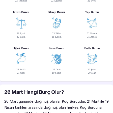
22 Temmuz
22 Ağustos
22 Eylül
Terazi Burcu
Akrep Burcu
Yay Burcu
23 Eylül
23 Ekim
22 Kasım
22 Ekim
21 Kasım
21 Aralık
Oğlak Burcu
Kova Burcu
Balık Burcu
22 Aralık
22 Ocak
20 Şubat
21 Ocak
19 Şubat
20 Mart
26 Mart Hangi Burç Olur?
26 Mart gününde doğmuş olanlar Koç Burcudur. 21 Mart ile 19
Nisan tarihleri arasında doğmuş olan herkes Koç Burcuna