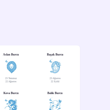
Aslan Burcu
Başak Burcu
23 Temmuz
23 Ağustos
22 Ağustos
22 Eylül
Kova Burcu
Balık Burcu