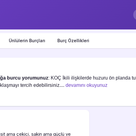
Ünlülerin Burçları
Burç Özellikleri
oğa burcu yorumunuz
: KOÇ İkili ilişkilerde huzuru ön planda t
aşmayı tercih edebilirsiniz....
devamını okuyunuz
asit ama çekici, sakin ama güçlü ve