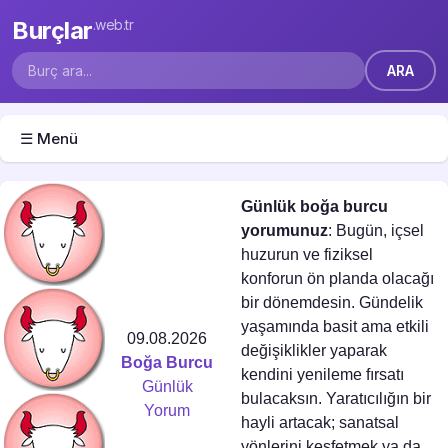
Burçlar
.web.tr
☰ Menü
Günlük boğa burcu
yorumunuz
: Bugün, içsel
huzurun ve fiziksel
konforun ön planda olacağı
bir dönemdesin. Gündelik
yaşamında basit ama etkili
09.08.2026
değişiklikler yaparak
Boğa Burcu
kendini yenileme fırsatı
Günlük
bulacaksın. Yaratıcılığın bir
Yorum
hayli artacak; sanatsal
yönlerini keşfetmek ya da