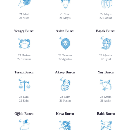
21 Mart
21 Nisan
22 Mayıs
20 Nisan
21 Mayıs
22 Haziran
Yengeç Burcu
Aslan Burcu
Başak Burcu
23 Haziran
23 Temmuz
23 Ağustos
22 Temmuz
22 Ağustos
22 Eylül
Terazi Burcu
Akrep Burcu
Yay Burcu
23 Eylül
23 Ekim
22 Kasım
22 Ekim
21 Kasım
21 Aralık
Oğlak Burcu
Kova Burcu
Balık Burcu