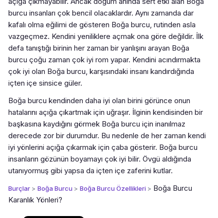
açığa çıkmayabilir. Ancak doğum anında sert etki alan Boğa
burcu insanları çok bencil olacaklardır. Aynı zamanda dar
kafalı olma eğilimi de gösteren Boğa burcu, rutinden asla
vazgeçmez. Kendini yeniliklere açmak ona göre değildir. İlk
defa tanıştığı birinin her zaman bir yanlışını arayan Boğa
burcu çoğu zaman çok iyi rom yapar. Kendini acındırmakta
çok iyi olan Boğa burcu, karşısındaki insanı kandırdığında
içten içe sinsice güler.
Boğa burcu kendinden daha iyi olan birini görünce onun
hatalarını açığa çıkartmak için uğraşır. İlginin kendisinden bir
başkasına kaydığını görmek Boğa burcu için inanılmaz
derecede zor bir durumdur. Bu nedenle de her zaman kendi
iyi yönlerini açığa çıkarmak için çaba gösterir. Boğa burcu
insanların gözünün boyamayı çok iyi bilir. Övgü aldığında
utanıyormuş gibi yapsa da içten içe zaferini kutlar.
Boğa Burcu
Burçlar
>
Boğa Burcu
>
Boğa Burcu Özellikleri
>
Karanlık Yönleri?