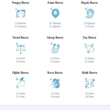
Yengeç Burcu
Aslan Burcu
Başak Burcu
23 Haziran
23 Temmuz
23 Ağustos
22 Temmuz
22 Ağustos
22 Eylül
Terazi Burcu
Akrep Burcu
Yay Burcu
23 Eylül
23 Ekim
22 Kasım
22 Ekim
21 Kasım
21 Aralık
Oğlak Burcu
Kova Burcu
Balık Burcu
22 Aralık
22 Ocak
20 Şubat
21 Ocak
19 Şubat
20 Mart