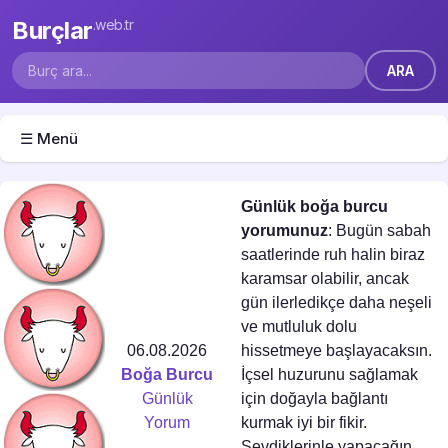
Burçlar
.web.tr
☰ Menü
Günlük boğa burcu
yorumunuz
: Bugün sabah
saatlerinde ruh halin biraz
karamsar olabilir, ancak
gün ilerledikçe daha neşeli
ve mutluluk dolu
06.08.2026
hissetmeye başlayacaksın.
Boğa Burcu
İçsel huzurunu sağlamak
Günlük
için doğayla bağlantı
Yorum
kurmak iyi bir fikir.
Sevdiklerinle yapacağın