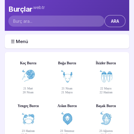
Burçlar
.web.tr
☰ Menü
Koç Burcu
Boğa Burcu
İkizler Burcu
21 Mart
21 Nisan
22 Mayıs
20 Nisan
21 Mayıs
22 Haziran
Yengeç Burcu
Aslan Burcu
Başak Burcu
23 Haziran
23 Temmuz
23 Ağustos