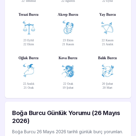
22 Temmuz
22 Ağustos
22 Eylül
Terazi Burcu
Akrep Burcu
Yay Burcu
23 Eylül
23 Ekim
22 Kasım
22 Ekim
21 Kasım
21 Aralık
Oğlak Burcu
Kova Burcu
Balık Burcu
22 Aralık
22 Ocak
20 Şubat
21 Ocak
19 Şubat
20 Mart
Boğa Burcu Günlük Yorumu (26 Mayıs
2026)
Boğa Burcu 26 Mayıs 2026 tarihli günlük burç yorumları.