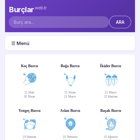
Burçlar
.web.tr
☰ Menü
Koç Burcu
Boğa Burcu
İkizler Burcu
21 Mart
21 Nisan
22 Mayıs
20 Nisan
21 Mayıs
22 Haziran
Yengeç Burcu
Aslan Burcu
Başak Burcu
23 Haziran
23 Temmuz
23 Ağustos