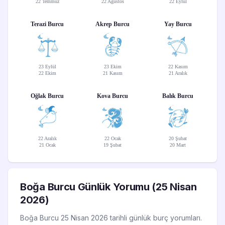
22 Temmuz
22 Ağustos
22 Eylül
Terazi Burcu
Akrep Burcu
Yay Burcu
23 Eylül
23 Ekim
22 Kasım
22 Ekim
21 Kasım
21 Aralık
Oğlak Burcu
Kova Burcu
Balık Burcu
22 Aralık
22 Ocak
20 Şubat
21 Ocak
19 Şubat
20 Mart
Boğa Burcu Günlük Yorumu (25 Nisan
2026)
Boğa Burcu 25 Nisan 2026 tarihli günlük burç yorumları.