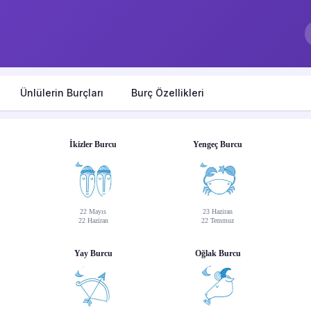
Ünlülerin Burçları
Burç Özellikleri
İkizler Burcu
Yengeç Burcu
22 Mayıs
23 Haziran
22 Haziran
22 Temmuz
Yay Burcu
Oğlak Burcu