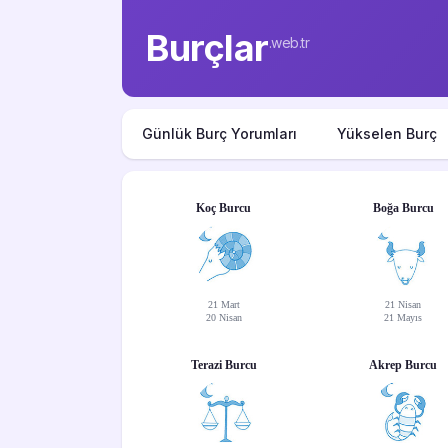
Burçlar
.web.tr
Günlük Burç Yorumları
Yükselen Burç
Koç Burcu
Boğa Burcu
21 Mart
21 Nisan
20 Nisan
21 Mayıs
Terazi Burcu
Akrep Burcu