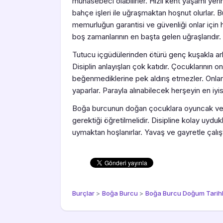
muhasebeci olabilirler. Hızlı kent yaşamı yeri
bahçe işleri ile uğraşmaktan hoşnut olurlar. 
memurluğun garantisi ve güvenliği onlar için h
boş zamanlarının en başta gelen uğraşlarıdır.
Tutucu içgüdülerinden ötürü genç kuşakla arla
Disiplin anlayışları çok katıdır. Çocuklarının 
beğenmediklerine pek aldırış etmezler. Onları
yaparlar. Parayla alınabilecek herşeyin en iyisin
Boğa burcunun doğan çocuklara oyuncak ve oy
gerektiği öğretilmelidir. Disipline kolay uydukl
uymaktan hoşlanırlar. Yavaş ve gayretle çalışt
Burçlar
>
Boğa Burcu
>
Boğa Burcu Doğum Tarihl