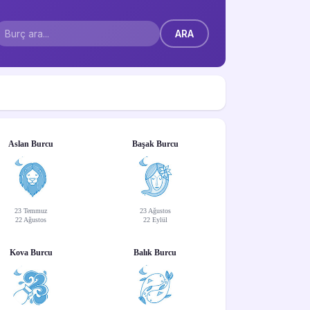
Aslan Burcu
Başak Burcu
23 Temmuz
23 Ağustos
22 Ağustos
22 Eylül
Kova Burcu
Balık Burcu