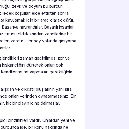
ünlüğü, zevk ve doyum bu burcun
abilecek koşulları elde ettikten sonra
ta kavuşmak için bir araç olarak görür,
Başarıya hayrandırlar. Başarılı insanlar
az tutucu olduklarından kendilerine bir
eleri zordur. Her şey yolunda gidiyorsa,
mazlar.
kelendikleri zaman geçinilmesi zor ve
nda kıskançlığını dürterek onları çok
, kendilerine ne yapmaları gerektiğinin
ışkan ve dikkatli oluşlarının yanı sıra
rinde onları yerinden oynatamazsınız. Bir
r, hiçbir olayın içine dalmazlar.
 bir zihinleri vardır. Onlardan yeni ve
burcunda ise, bir konu hakkında ne