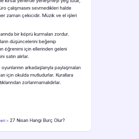
ne kırsal yerlerde yerleşmeyi yeğ tutar,
Büro çalışmasını sevmedikleri halde
er zaman çekicidir. Müzik ve el işleri
rında bir köprü kurmaları zordur.
onların düşüncelerini beğenip
n öğrenimi için ellerinden geleni
i satın alırlar.
unlarının arkadaşlarıyla paylaşmaları
arı için okulda mutludurlar. Kurallara
ıklarından zorlanmamalıdırlar.
27 Nisan Hangi Burç Olur?
eri
>