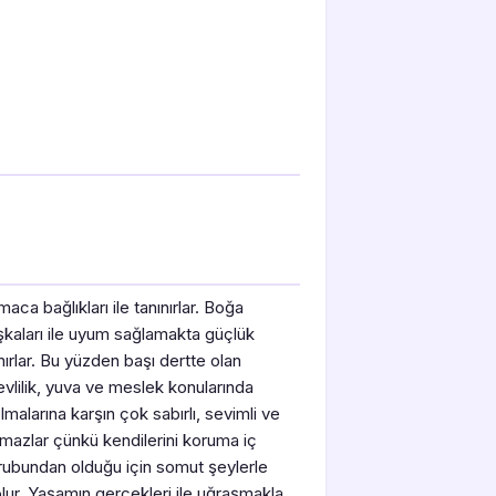
aca bağlıkları ile tanınırlar. Boğa
kaları ile uyum sağlamakta güçlük
rlar. Bu yüzden başı dertte olan
evlilik, yuva ve meslek konularında
lmalarına karşın çok sabırlı, sevimli ve
tılmazlar çünkü kendilerini koruma iç
rubundan olduğu için somut şeylerle
olur. Yaşamın gerçekleri ile uğraşmakla