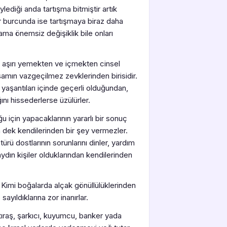
ediği anda tartışma bitmiştir artık
r burcunda ise tartışmaya biraz daha
ar ama önemsiz değişiklik bile onları
r aşırı yemekten ve içmekten cinsel
n yaşamın vazgeçilmez zevklerinden birisidir.
 yaşantıları içinde geçerli olduğundan,
ını hissederlerse üzülürler.
çin yapacaklarının yararlı bir sonuç
dek kendilerinden bir şey vermezler.
ürü dostlarının sorunlarını dinler, yardım
 aydın kişiler olduklarından kendilerinden
 Kimi boğalarda alçak gönüllülüklerinden
ayıldıklarına zor inanırlar.
l tıraş, şarkıcı, kuyumcu, banker yada