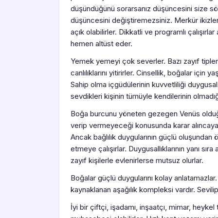
düşündüğünü sorarsanız düşüncesini size söyl
düşüncesini değiştiremezsiniz. Merkür ikizle
açık olabilirler. Dikkatli ve programlı çalışırl
hemen altüst eder.
Yemek yemeyi çok severler. Bazı zayıf tiple
canlılıklarını yitirirler. Cinsellik, boğalar içi
Sahip olma içgüdülerinin kuvvetliliği duygusal
sevdikleri kişinin tümüyle kendilerinin olmadığ
Boğa burcunu yöneten gezegen Venüs olduğu i
verip vermeyeceği konusunda karar alıncaya 
Ancak bağlılık duygularının güçlü oluşundan öt
etmeye çalışırlar. Duygusallıklarının yanı sıra
zayıf kişilerle evlenirlerse mutsuz olurlar.
Boğalar güçlü duygularını kolay anlatamazlar.
kaynaklanan aşağılık kompleksi vardır. Sevilip s
İyi bir çiftçi, işadamı, inşaatçı, mimar, heyke