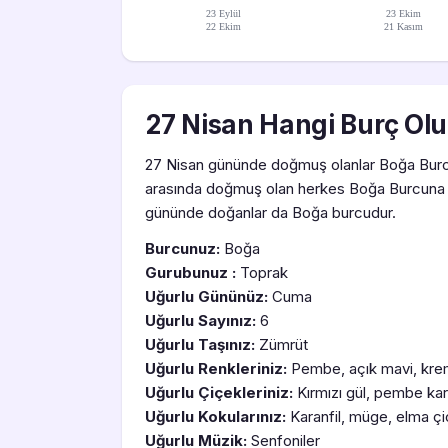
23 Eylül
23 Ekim
22 Ekim
21 Kasım
27 Nisan Hangi Burç Olu
27 Nisan gününde doğmuş olanlar Boğa Burcudu
arasında doğmuş olan herkes Boğa Burcuna 
gününde doğanlar da Boğa burcudur.
Burcunuz:
Boğa
Gurubunuz :
Toprak
Uğurlu Gününüz:
Cuma
Uğurlu Sayınız:
6
Uğurlu Taşınız:
Zümrüt
Uğurlu Renkleriniz:
Pembe, açık mavi, kr
Uğurlu Çiçekleriniz:
Kırmızı gül, pembe kar
Uğurlu Kokularınız:
Karanfil, müge, elma çi
Uğurlu Müzik:
Senfoniler