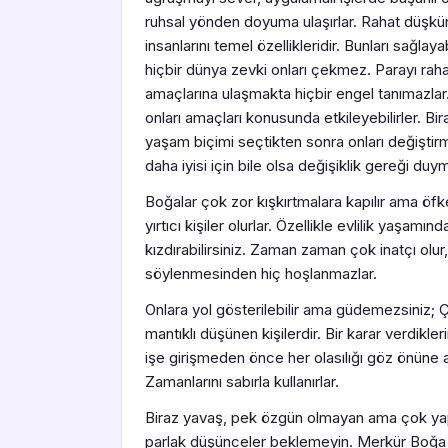
ruhsal yönden doyuma ulaşırlar. Rahat düşk
insanlarını temel özellikleridir. Bunları sağlay
hiçbir dünya zevki onları çekmez. Parayı raha
amaçlarına ulaşmakta hiçbir engel tanımazlar. 
onları amaçları konusunda etkileyebilirler. Bir
yaşam biçimi seçtikten sonra onları değiştirm
daha iyisi için bile olsa değişiklik gereği duy
Boğalar çok zor kışkırtmalara kapılır ama öf
yırtıcı kişiler olurlar. Özellikle evlilik yaşamı
kızdırabilirsiniz. Zaman zaman çok inatçı olur
söylenmesinden hiç hoşlanmazlar.
Onlara yol gösterilebilir ama güdemezsiniz; Çal
mantıklı düşünen kişilerdir. Bir karar verdikle
işe girişmeden önce her olasılığı göz önüne alı
Zamanlarını sabırla kullanırlar.
Biraz yavaş, pek özgün olmayan ama çok yapıcı
parlak düşünceler beklemeyin. Merkür Boğa 