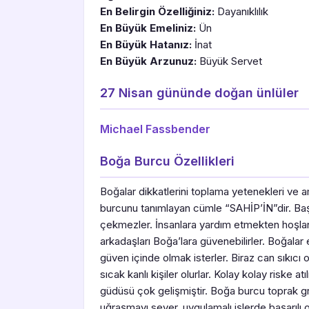
En Belirgin Özelliğiniz:
Dayanıklılık
En Büyük Emeliniz:
Ün
En Büyük Hatanız:
İnat
En Büyük Arzunuz:
Büyük Servet
27 Nisan gününde doğan ünlüler
Michael Fassbender
Boğa Burcu Özellikleri
Boğalar dikkatlerini toplama yetenekleri ve am
burcunu tanımlayan cümle “SAHİP’İN”dir. Baş
çekmezler. İnsanlara yardım etmekten hoşlanı
arkadaşları Boğa’lara güvenebilirler. Boğalar 
güven içinde olmak isterler. Biraz can sıkıcı o
sıcak kanlı kişiler olurlar. Kolay kolay riske a
güdüsü çok gelişmiştir. Boğa burcu toprak g
uğraşmayı sever, uygulamalı işlerde başarılı 