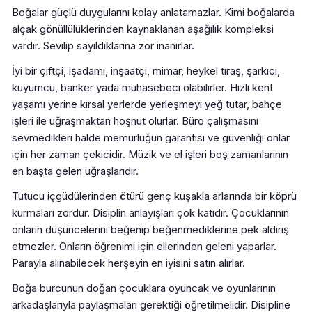
Boğalar güçlü duygularını kolay anlatamazlar. Kimi boğalarda
alçak gönüllülüklerinden kaynaklanan aşağılık kompleksi
vardır. Sevilip sayıldıklarına zor inanırlar.
İyi bir çiftçi, işadamı, inşaatçı, mimar, heykel tıraş, şarkıcı,
kuyumcu, banker yada muhasebeci olabilirler. Hızlı kent
yaşamı yerine kırsal yerlerde yerleşmeyi yeğ tutar, bahçe
işleri ile uğraşmaktan hoşnut olurlar. Büro çalışmasını
sevmedikleri halde memurluğun garantisi ve güvenliği onlar
için her zaman çekicidir. Müzik ve el işleri boş zamanlarının
en başta gelen uğraşlarıdır.
Tutucu içgüdülerinden ötürü genç kuşakla arlarında bir köprü
kurmaları zordur. Disiplin anlayışları çok katıdır. Çocuklarının
onların düşüncelerini beğenip beğenmediklerine pek aldırış
etmezler. Onların öğrenimi için ellerinden geleni yaparlar.
Parayla alınabilecek herşeyin en iyisini satın alırlar.
Boğa burcunun doğan çocuklara oyuncak ve oyunlarının
arkadaşlarıyla paylaşmaları gerektiği öğretilmelidir. Disipline