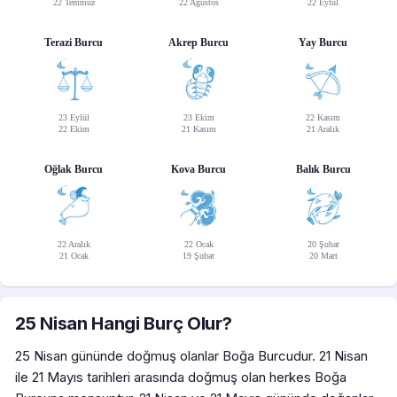
22 Temmuz
22 Ağustos
22 Eylül
Terazi Burcu
Akrep Burcu
Yay Burcu
23 Eylül
23 Ekim
22 Kasım
22 Ekim
21 Kasım
21 Aralık
Oğlak Burcu
Kova Burcu
Balık Burcu
22 Aralık
22 Ocak
20 Şubat
21 Ocak
19 Şubat
20 Mart
25 Nisan Hangi Burç Olur?
25 Nisan gününde doğmuş olanlar Boğa Burcudur. 21 Nisan
ile 21 Mayıs tarihleri arasında doğmuş olan herkes Boğa