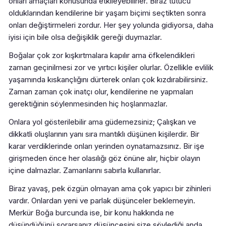
onları amaçları konusunda etkileyebilirler. Biraz tutucu
olduklarından kendilerine bir yaşam biçimi seçtikten sonra
onları değiştirmeleri zordur. Her şey yolunda gidiyorsa, daha
iyisi için bile olsa değişiklik gereği duymazlar.
Boğalar çok zor kışkırtmalara kapılır ama öfkelendikleri
zaman geçinilmesi zor ve yırtıcı kişiler olurlar. Özellikle evlilik
yaşamında kıskançlığını dürterek onları çok kızdırabilirsiniz.
Zaman zaman çok inatçı olur, kendilerine ne yapmaları
gerektiğinin söylenmesinden hiç hoşlanmazlar.
Onlara yol gösterilebilir ama güdemezsiniz; Çalışkan ve
dikkatli oluşlarının yanı sıra mantıklı düşünen kişilerdir. Bir
karar verdiklerinde onları yerinden oynatamazsınız. Bir işe
girişmeden önce her olasılığı göz önüne alır, hiçbir olayın
içine dalmazlar. Zamanlarını sabırla kullanırlar.
Biraz yavaş, pek özgün olmayan ama çok yapıcı bir zihinleri
vardır. Onlardan yeni ve parlak düşünceler beklemeyin.
Merkür Boğa burcunda ise, bir konu hakkında ne
düşündüğünü sorarsanız düşüncesini size söylediği anda