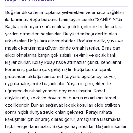
Boğalar dikkatlerini toplama yetenekleri ve amaca bağlıkları
ile tanınırlar. Boğa burcunu tanımlayan cümle “SAHİP’İN”dir.
Başkaları ile uyum sağlamakta güçlük çekmezler. İnsanlara
yardım etmekten hoşlanırlar. Bu yüzden başı dertte olan
arkadaşları Boğa’lara güvenebilirler. Boğalar evlilik, yuva ve
meslek konularında güven içinde olmak isterler. Biraz can
sıkıcı olmalarına karşın çok sabırlı, sevimli ve sıcak kanlı
kişiler olurlar. Kolay kolay riske atılmazlar çünkü kendilerini
koruma iç güdüsü çok gelişmiştir. Boğa burcu toprak
grubundan olduğu için somut şeylerle uğraşmayı sever,
uygulamalı işlerde başarılı olur. Yaşamın gerçekleri ile
uğraşmakla ruhsal yönden doyuma ulaşırlar. Rahat
düşkünlüğü, zevk ve doyum bu burcun insanlarını temel
özellikleridir. Bunları sağlayabilecek koşulları elde ettikten
sonra hiçbir dünya zevki onları çekmez. Parayı rahata
kavuşmak için bir araç olarak görür, amaçlarına ulaşmakta
hiçbir engel tanımazlar. Başarıya hayrandırlar. Başarılı insanlar