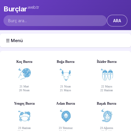
Burçlar
.web.tr
☰ Menü
Koç Burcu
Boğa Burcu
İkizler Burcu
21 Mart
21 Nisan
22 Mayıs
20 Nisan
21 Mayıs
22 Haziran
Yengeç Burcu
Aslan Burcu
Başak Burcu
23 Haziran
23 Temmuz
23 Ağustos