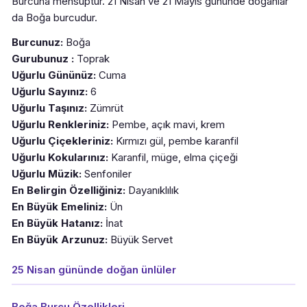
Burcuna mensuptur. 21 Nisan ve 21 Mayıs gününde doğanlar
da Boğa burcudur.
Burcunuz:
Boğa
Gurubunuz :
Toprak
Uğurlu Gününüz:
Cuma
Uğurlu Sayınız:
6
Uğurlu Taşınız:
Zümrüt
Uğurlu Renkleriniz:
Pembe, açık mavi, krem
Uğurlu Çiçekleriniz:
Kırmızı gül, pembe karanfil
Uğurlu Kokularınız:
Karanfil, müge, elma çiçeği
Uğurlu Müzik:
Senfoniler
En Belirgin Özelliğiniz:
Dayanıklılık
En Büyük Emeliniz:
Ün
En Büyük Hatanız:
İnat
En Büyük Arzunuz:
Büyük Servet
25 Nisan gününde doğan ünlüler
Boğa Burcu Özellikleri