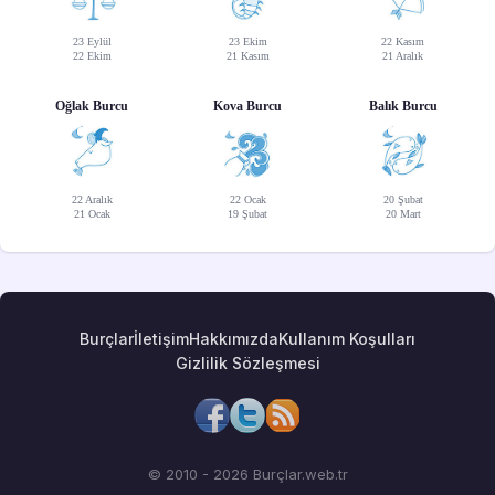
23 Eylül
23 Ekim
22 Kasım
22 Ekim
21 Kasım
21 Aralık
Oğlak Burcu
Kova Burcu
Balık Burcu
22 Aralık
22 Ocak
20 Şubat
21 Ocak
19 Şubat
20 Mart
Burçlar
İletişim
Hakkımızda
Kullanım Koşulları
Gizlilik Sözleşmesi
© 2010 - 2026 Burçlar.web.tr