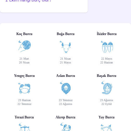
Koç Burcu
Boğa Burcu
İkizler Burcu
21 Mart
21 Nisan
22 Mayıs
20 Nisan
21 Mayıs
22 Haziran
Yengeç Burcu
Aslan Burcu
Başak Burcu
23 Haziran
23 Temmuz
23 Ağustos
22 Temmuz
22 Ağustos
22 Eylül
Terazi Burcu
Akrep Burcu
Yay Burcu