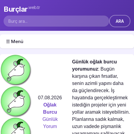
Burçlar
.web.tr
☰ Menü
Günlük oğlak burcu
yorumunuz
: Bugün
karşına çıkan fırsatlar,
senin azimli yapını daha
da güçlendirecek. İş
07.08.2026
hayatında gerçekleştirmek
Oğlak
istediğin projeler için yeni
Burcu
yollar aramak isteyebilirsin.
Günlük
Planlarına sadık kalmak,
Yorum
uzun vadede pişmanlık
yaşamamanı sağlayacak.