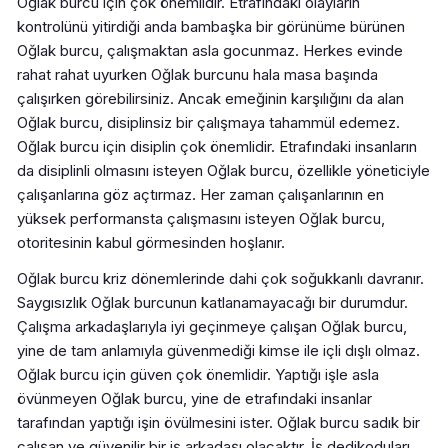
Oğlak burcu için çok önemlidir. Etrafındaki olayların
kontrolünü yitirdiği anda bambaşka bir görünüme bürünen
Oğlak burcu, çalışmaktan asla gocunmaz. Herkes evinde
rahat rahat uyurken Oğlak burcunu hala masa başında
çalışırken görebilirsiniz. Ancak emeğinin karşılığını da alan
Oğlak burcu, disiplinsiz bir çalışmaya tahammül edemez.
Oğlak burcu için disiplin çok önemlidir. Etrafındaki insanların
da disiplinli olmasını isteyen Oğlak burcu, özellikle yöneticiyle
çalışanlarına göz açtırmaz. Her zaman çalışanlarının en
yüksek performansta çalışmasını isteyen Oğlak burcu,
otoritesinin kabul görmesinden hoşlanır.
Oğlak burcu kriz dönemlerinde dahi çok soğukkanlı davranır.
Saygısızlık Oğlak burcunun katlanamayacağı bir durumdur.
Çalışma arkadaşlarıyla iyi geçinmeye çalışan Oğlak burcu,
yine de tam anlamıyla güvenmediği kimse ile içli dışlı olmaz.
Oğlak burcu için güven çok önemlidir. Yaptığı işle asla
övünmeyen Oğlak burcu, yine de etrafındaki insanlar
tarafından yaptığı işin övülmesini ister. Oğlak burcu sadık bir
çalışan ve güvenilir bir iş arkadaşı olacaktır. İş dedikoduları