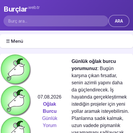
Burçlar
.web.tr
☰ Menü
Günlük oğlak burcu
yorumunuz
: Bugün
karşına çıkan fırsatlar,
senin azimli yapını daha
da güçlendirecek. İş
07.08.2026
hayatında gerçekleştirmek
Oğlak
istediğin projeler için yeni
Burcu
yollar aramak isteyebilirsin.
Günlük
Planlarına sadık kalmak,
Yorum
uzun vadede pişmanlık
yaşamamanı sağlayacak.