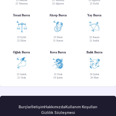
23 Haziran
23 Temmuz
23 Ağustos
22 Temmuz
22 Ağustos
22 Eylül
Terazi Burcu
Akrep Burcu
Yay Burcu
23 Eylül
23 Ekim
22 Kasım
22 Ekim
21 Kasım
21 Aralık
Oğlak Burcu
Kova Burcu
Balık Burcu
22 Aralık
22 Ocak
20 Şubat
21 Ocak
19 Şubat
20 Mart
Burçlar
İletişim
Hakkımızda
Kullanım Koşulları
Gizlilik Sözleşmesi