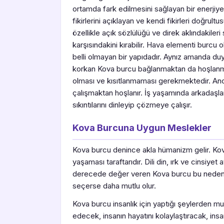
ortamda fark edilmesini sağlayan bir enerjiye
fikirlerini açıklayan ve kendi fikirleri doğrul
özellikle açık sözlülüğü ve direk aklındakil
karşısındakini kırabilir. Hava elementi burc
belli olmayan bir yapıdadır. Aynız amanda du
korkan Kova burcu bağlanmaktan da hoşlanm
olması ve kısıtlanmaması gerekmektedir. Anca
çalışmaktan hoşlanır. İş yaşamında arkadaşla
sıkıntılarını dinleyip çözmeye çalışır.
Kova Burcuna Uygun Meslekler
Kova burcu denince akla hümanizm gelir. Kov
yaşaması taraftarıdır. Dili din, ırk ve cinsiye
derecede değer veren Kova burcu bu nedenl
seçerse daha mutlu olur.
Kova burcu insanlık için yaptığı şeylerden mu
edecek, insanın hayatını kolaylaştıracak, insa