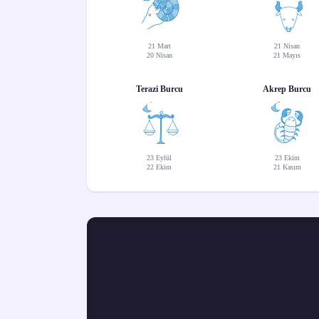
21 Mart
21 Nisan
20 Nisan
21 Mayıs
Terazi Burcu
Akrep Burcu
23 Eylül
23 Ekim
22 Ekim
21 Kasım