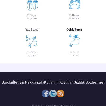
22 Mayıs
23 Haziran
22 Haziran
22 Temmuz
Yay Burcu
Oğlak Burcu
22 Kasım
22 Aralık
21 Aralık
21 Ocak
Burçlar
İletişim
Hakkımızda
Kullanım Koşulları
Gizlilik Sözleşmesi