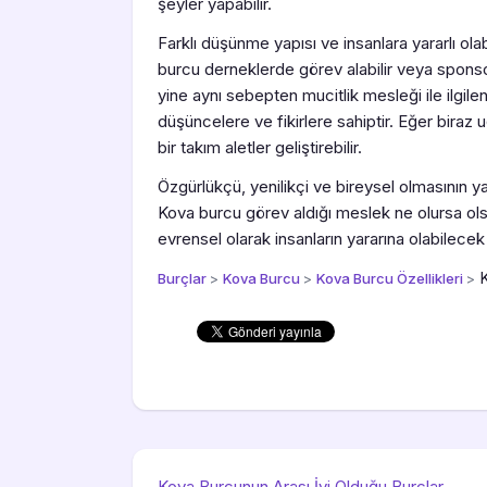
şeyler yapabilir.
Farklı düşünme yapısı ve insanlara yararlı o
burcu derneklerde görev alabilir veya sponsor
yine aynı sebepten mucitlik mesleği ile ilgilen
düşüncelere ve fikirlere sahiptir. Eğer biraz u
bir takım aletler geliştirebilir.
Özgürlükçü, yenilikçi ve bireysel olmasının 
Kova burcu görev aldığı meslek ne olursa ol
evrensel olarak insanların yararına olabilecek
Burçlar
>
Kova Burcu
>
Kova Burcu Özellikleri
>
Kova Burcunun Arası İyi Olduğu Burçlar