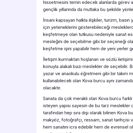
hissetmesini temin edecek alanlarda görev a
gençlik yıllarında da mutlaka bu şekilde yönlen
İnsanı kapsayan halkla ilişkiler, turizm, basın
için yeteneklerini gösterebileceği meslekler
keşfetmeye olan tutkusu nedeniyle sanat eser
mesleğini de seçebilme gibi bir seçeneği o
keşfetme işini yapabilir hem de yeni yerler gö
İletişim kurmaktan hoşlanan ve sözlü iletişim
konuyla alakalı bazı meslekler de seçebilir. Ba
yazar ve anaokulu öğretmeni gibi bir takım m
kullanabilecek olan Kova burcu aynı zamanda y
olacaktır.
Sanata da çok meraklı olan Kova burcu farklı
isteyen yapısı sayesin de bu tarz meslekler d
tarafından hep sıra dışı olarak bilinen Kova 
makyöz, fotoğrafçı, ressam, sanat tarihçisi 
hem sanatını icra edebilir hem de evrensel o