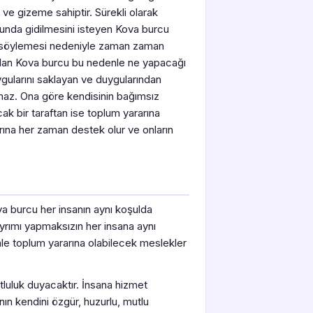
 ve gizeme sahiptir. Sürekli olarak
tusunda gidilmesini isteyen Kova burcu
eri söylemesi nedeniyle zaman zaman
u olan Kova burcu bu nedenle ne yapacağı
ygularını saklayan ve duygularından
az. Ona göre kendisinin bağımsız
k bir taraftan ise toplum yararına
rına her zaman destek olur ve onların
a burcu her insanın aynı koşulda
t ayrımı yapmaksızın her insana aynı
e toplum yararına olabilecek meslekler
tluluk duyacaktır. İnsana hizmet
nın kendini özgür, huzurlu, mutlu