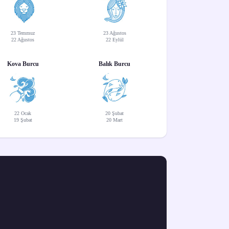
23 Temmuz
23 Ağustos
22 Ağustos
22 Eylül
Kova Burcu
Balık Burcu
22 Ocak
20 Şubat
19 Şubat
20 Mart