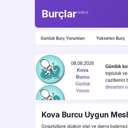
Burçlar
.web.tr
Günlük Burç Yorumları
Yükselen Burç
08.08.2026
Günlük ko
Kova
topluluk ve
Burcu
cazibenin b
Günlük
devamını 
Yorum
Kova Burcu Uygun Mesl
Özgürlüğüne düşkün olan ve daima bağımsız 