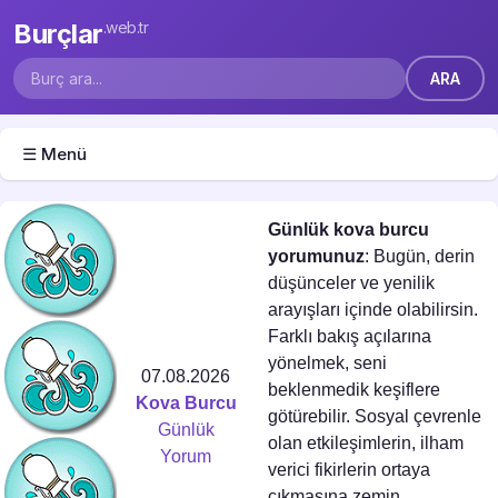
Burçlar
.web.tr
☰ Menü
Günlük kova burcu
yorumunuz
: Bugün, derin
düşünceler ve yenilik
arayışları içinde olabilirsin.
Farklı bakış açılarına
yönelmek, seni
07.08.2026
beklenmedik keşiflere
Kova Burcu
götürebilir. Sosyal çevrenle
Günlük
olan etkileşimlerin, ilham
Yorum
verici fikirlerin ortaya
çıkmasına zemin