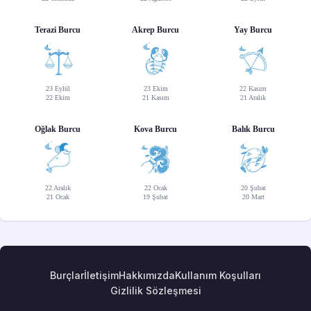
Terazi Burcu
Akrep Burcu
Yay Burcu
23 Eylül
23 Ekim
22 Kasım
22 Ekim
21 Kasım
21 Aralık
Oğlak Burcu
Kova Burcu
Balık Burcu
22 Aralık
22 Ocak
20 Şubat
21 Ocak
19 Şubat
20 Mart
Burçlar
İletişim
Hakkımızda
Kullanım Koşulları
Gizlilik Sözleşmesi