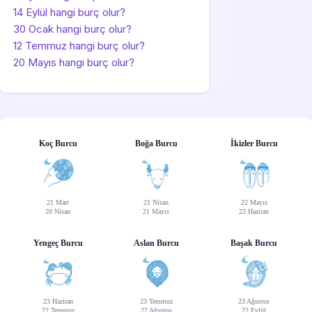
14 Eylül hangi burç olur?
30 Ocak hangi burç olur?
12 Temmuz hangi burç olur?
20 Mayıs hangi burç olur?
Koç Burcu
Boğa Burcu
İkizler Burcu
21 Mart
21 Nisan
22 Mayıs
20 Nisan
21 Mayıs
22 Haziran
Yengeç Burcu
Aslan Burcu
Başak Burcu
23 Haziran
23 Temmuz
23 Ağustos
22 Temmuz
22 Ağustos
22 Eylül