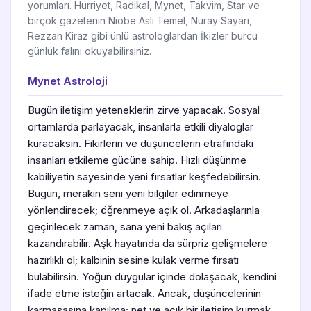
yorumları. Hürriyet, Radikal, Mynet, Takvim, Star ve
birçok gazetenin Niobe Aslı Temel, Nuray Sayarı,
Rezzan Kiraz gibi ünlü astrologlardan İkizler burcu
günlük falını okuyabilirsiniz.
Mynet Astroloji
Bugün iletişim yeteneklerin zirve yapacak. Sosyal
ortamlarda parlayacak, insanlarla etkili diyaloglar
kuracaksın. Fikirlerin ve düşüncelerin etrafındaki
insanları etkileme gücüne sahip. Hızlı düşünme
kabiliyetin sayesinde yeni fırsatlar keşfedebilirsin.
Bugün, merakın seni yeni bilgiler edinmeye
yönlendirecek; öğrenmeye açık ol. Arkadaşlarınla
geçirilecek zaman, sana yeni bakış açıları
kazandırabilir. Aşk hayatında da sürpriz gelişmelere
hazırlıklı ol; kalbinin sesine kulak verme fırsatı
bulabilirsin. Yoğun duygular içinde dolaşacak, kendini
ifade etme isteğin artacak. Ancak, düşüncelerinin
karmaşasına kapılma; net ve açık bir iletişim kurmak