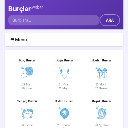
Burçlar
.web.tr
☰ Menü
Koç Burcu
Boğa Burcu
İkizler Burcu
21 Mart
21 Nisan
22 Mayıs
20 Nisan
21 Mayıs
22 Haziran
Yengeç Burcu
Aslan Burcu
Başak Burcu
23 Haziran
23 Temmuz
23 Ağustos