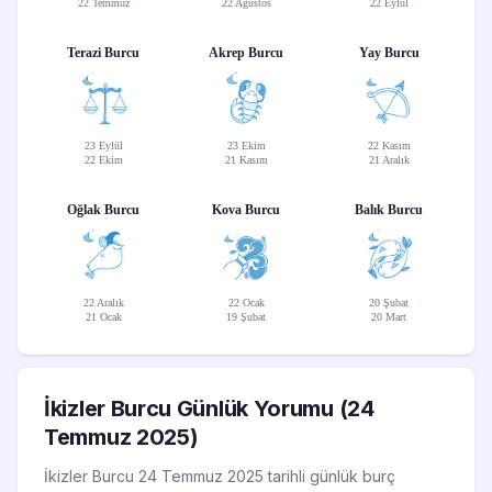
22 Temmuz
22 Ağustos
22 Eylül
Terazi Burcu
Akrep Burcu
Yay Burcu
23 Eylül
23 Ekim
22 Kasım
22 Ekim
21 Kasım
21 Aralık
Oğlak Burcu
Kova Burcu
Balık Burcu
22 Aralık
22 Ocak
20 Şubat
21 Ocak
19 Şubat
20 Mart
İkizler Burcu Günlük Yorumu (24
Temmuz 2025)
İkizler Burcu 24 Temmuz 2025 tarihli günlük burç