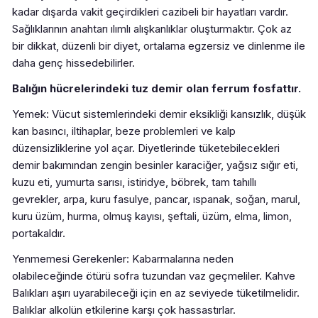
kadar dışarda vakit geçirdikleri cazibeli bir hayatları vardır.
Sağlıklarının anahtarı ılımlı alışkanlıklar oluşturmaktır. Çok az
bir dikkat, düzenli bir diyet, ortalama egzersiz ve dinlenme ile
daha genç hissedebilirler.
Balığın hücrelerindeki tuz demir olan ferrum fosfattır.
Yemek: Vücut sistemlerindeki demir eksikliği kansızlık, düşük
kan basıncı, iltihaplar, beze problemleri ve kalp
düzensizliklerine yol açar. Diyetlerinde tüketebilecekleri
demir bakımından zengin besinler karaciğer, yağsız sığır eti,
kuzu eti, yumurta sarısı, istiridye, böbrek, tam tahıllı
gevrekler, arpa, kuru fasulye, pancar, ıspanak, soğan, marul,
kuru üzüm, hurma, olmuş kayısı, şeftali, üzüm, elma, limon,
portakaldır.
Yenmemesi Gerekenler: Kabarmalarına neden
olabileceğinde ötürü sofra tuzundan vaz geçmeliler. Kahve
Balıkları aşırı uyarabileceği için en az seviyede tüketilmelidir.
Balıklar alkolün etkilerine karşı çok hassastırlar.