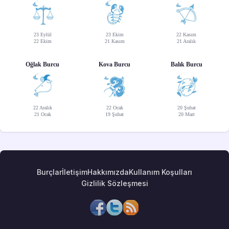
23 Eylül
23 Ekim
22 Kasım
22 Ekim
21 Kasım
21 Aralık
Oğlak Burcu
Kova Burcu
Balık Burcu
22 Aralık
22 Ocak
20 Şubat
21 Ocak
19 Şubat
20 Mart
Burçlar
İletişim
Hakkımızda
Kullanım Koşulları
Gizlilik Sözleşmesi