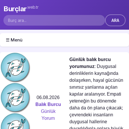
Burçlar
.web.tr
☰ Menü
Günlük balık burcu
yorumunuz
: Duygusal
derinliklerin kaynağında
dolaşırken, hayal gücünün
sınırsız yanlarına açılan
kapılar aralanıyor. Empati
06.08.2026
yeteneğin bu dönemde
Balık Burcu
daha da ön plana çıkacak;
Günlük
çevrendeki insanların
Yorum
duygusal hallerine
duyarlılığınla onlara büyük