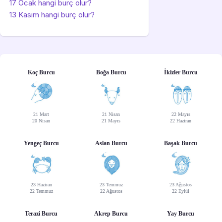
17 Ocak hangi burç olur?
13 Kasım hangi burç olur?
Koç Burcu
Boğa Burcu
İkizler Burcu
21 Mart
21 Nisan
22 Mayıs
20 Nisan
21 Mayıs
22 Haziran
Yengeç Burcu
Aslan Burcu
Başak Burcu
23 Haziran
23 Temmuz
23 Ağustos
22 Temmuz
22 Ağustos
22 Eylül
Terazi Burcu
Akrep Burcu
Yay Burcu