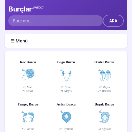
Burçlar
.web.tr
☰ Menü
Koç Burcu
Boğa Burcu
İkizler Burcu
21 Mart
21 Nisan
22 Mayıs
20 Nisan
21 Mayıs
22 Haziran
Yengeç Burcu
Aslan Burcu
Başak Burcu
23 Haziran
23 Temmuz
23 Ağustos