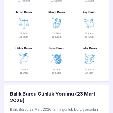
22 Temmuz
22 Ağustos
22 Eylül
Terazi Burcu
Akrep Burcu
Yay Burcu
23 Eylül
23 Ekim
22 Kasım
22 Ekim
21 Kasım
21 Aralık
Oğlak Burcu
Kova Burcu
Balık Burcu
22 Aralık
22 Ocak
20 Şubat
21 Ocak
19 Şubat
20 Mart
Balık Burcu Günlük Yorumu (23 Mart
2026)
Balık Burcu 23 Mart 2026 tarihli günlük burç yorumları.