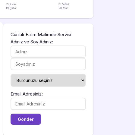
22 Ocak
20 Şubat
19 Şubat
20 Mart
Günlük Falım Mailimde Servisi
Adınız ve Soy Adınız:
Email Adresiniz: