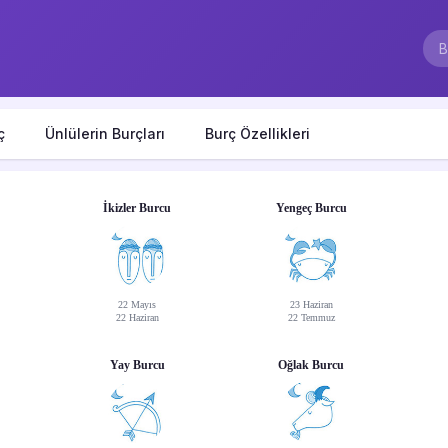
ç
Ünlülerin Burçları
Burç Özellikleri
İkizler Burcu
Yengeç Burcu
22 Mayıs
23 Haziran
22 Haziran
22 Temmuz
Yay Burcu
Oğlak Burcu