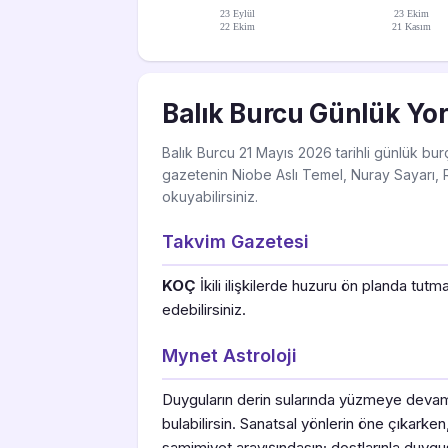
23 Eylül
23 Ekim
22 Ekim
21 Kasım
Balık Burcu Günlük Yo
Balık Burcu 21 Mayıs 2026 tarihli günlük bur
gazetenin Niobe Aslı Temel, Nuray Sayarı, R
okuyabilirsiniz.
Takvim Gazetesi
KOÇ
İkili ilişkilerde huzuru ön planda tu
edebilirsiniz.
Mynet Astroloji
Duyguların derin sularında yüzmeye devam 
bulabilirsin. Sanatsal yönlerin öne çıkarken, 
samimiyet arayışındasın; dostlarınla duygus