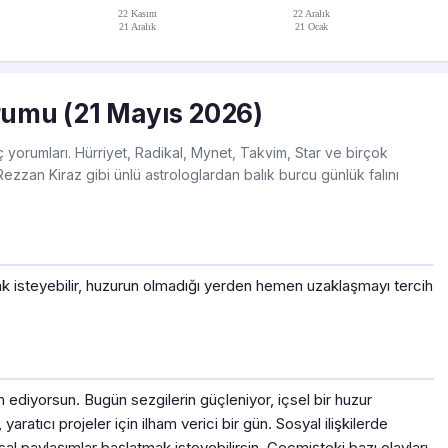
22 Kasım
22 Aralık
21 Aralık
21 Ocak
rumu (21 Mayıs 2026)
ç yorumları. Hürriyet, Radikal, Mynet, Takvim, Star ve birçok
ezzan Kiraz gibi ünlü astrologlardan balık burcu günlük falını
tmak isteyebilir, huzurun olmadığı yerden hemen uzaklaşmayı tercih
ediyorsun. Bugün sezgilerin güçleniyor, içsel bir huzur
yaratıcı projeler için ilham verici bir gün. Sosyal ilişkilerde
al paylaşımlar başlatmak isteyebilirsin. Geçmişteki bazı olayları