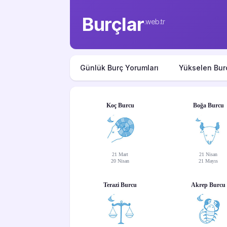
Burçlar
.web.tr
Günlük Burç Yorumları
Yükselen Bur
Koç Burcu
Boğa Burcu
21 Mart
21 Nisan
20 Nisan
21 Mayıs
Terazi Burcu
Akrep Burcu