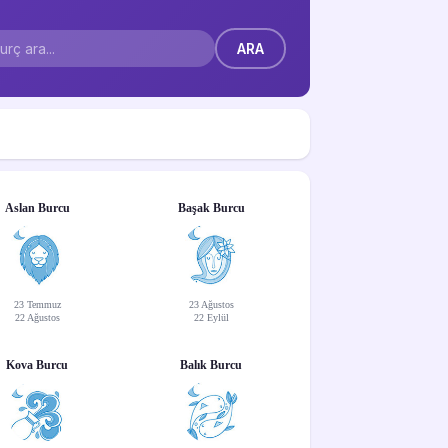
Aslan Burcu
Başak Burcu
23 Temmuz
23 Ağustos
22 Ağustos
22 Eylül
Kova Burcu
Balık Burcu