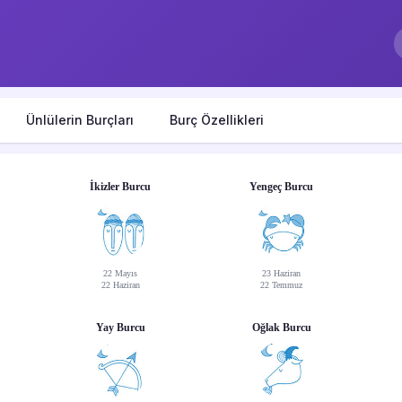
Ünlülerin Burçları
Burç Özellikleri
İkizler Burcu
Yengeç Burcu
22 Mayıs
23 Haziran
22 Haziran
22 Temmuz
Yay Burcu
Oğlak Burcu