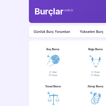
Burçlar
.web.tr
Günlük Burç Yorumları
Yükselen Burç
Koç Burcu
Boğa Burcu
21 Mart
21 Nisan
20 Nisan
21 Mayıs
Terazi Burcu
Akrep Burcu