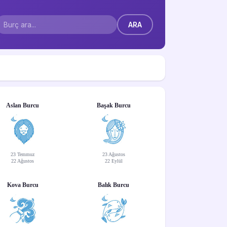
Aslan Burcu
Başak Burcu
23 Temmuz
23 Ağustos
22 Ağustos
22 Eylül
Kova Burcu
Balık Burcu