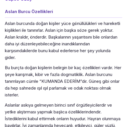
Aslan Burcu Özellikleri
Aslan burcunda doğan kişiler yüce gönüllülükleri ve hareketli
kişilikleri ile tanınırlar. Aslan için başka söze gerek yoktur.
Aslan kraldır, önderdir. Başkalarının yaşantısını bile onlardan
daha iyi düzenleyebileceğine inandıklarından
karşısındakilerde bunu kabul ederlerse her şey yolunda
gider.
Bu burçta doğan kişilerin belirgin bir kaç özellikleri vardır. Her
şeye karışmak, kibir ve fazla dogmatiklik. Aslan burcunu
tanımlayan cümle “KUMANDA EDERİM”dir. Güneş gibi onlar
da hep sahnede ışıl ışıl parlamak ve odak noktası olmak
isterler.
Aslanlar askıya gelmeyen birinci sınıf örgütleyicilerdir ve
yetke alıştırması yapmak başlıca özelliklerindendir.
İstediklerini kabul ettirmek onların huyudur. Hayran olunmaya
bayılırlar. İyi zamanlarında heyecanlı, etkileyici, güler yüzlü,