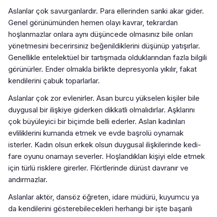
Aslanlar çok savurganlardır. Para ellerinden sanki akar gider.
Genel görünümünden hemen olayı kavrar, tekrardan
hoşlanmazlar onlara aynı düşüncede olmasınız bile onları
yönetmesini becerirsiniz beğenildiklerini düşünüp yatışırlar.
Genellikle entelektüel bir tartışmada olduklarından fazla bilgili
görünürler. Ender olmakla birlikte depresyonla yıkılır, fakat
kendilerini çabuk toparlarlar.
Aslanlar çok zor evlenirler. Asan burcu yükselen kişiler bile
duygusal bir ilişkiye giderken dikkatli olmalıdırlar. Aşklarını
çok büyüleyici bir biçimde belli ederler. Aslan kadınları
evliliklerini kumanda etmek ve evde başrolü oynamak
isterler. Kadın olsun erkek olsun duygusal ilişkilerinde kedi-
fare oyunu onamayı severler. Hoşlandıkları kişiyi elde etmek
için türlü risklere girerler. Flörtlerinde dürüst davranır ve
andırmazlar.
Aslanlar aktör, dansöz öğreten, idare müdürü, kuyumcu ya
da kendilerini gösterebilecekleri herhangi bir işte başarılı