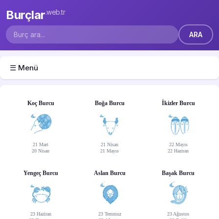
Burçlar
.web.tr
☰ Menü
Koç Burcu
Boğa Burcu
İkizler Burcu
21 Mart
21 Nisan
22 Mayıs
20 Nisan
21 Mayıs
22 Haziran
Yengeç Burcu
Aslan Burcu
Başak Burcu
23 Haziran
23 Temmuz
23 Ağustos