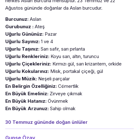
herkes Aslan Burcuna mensuptur. 23 Temmuz ve 22
Ağustos gününde doğanlar da Aslan burcudur.
Burcunuz:
Aslan
Gurubunuz :
Ateş
Uğurlu Gününüz:
Pazar
Uğurlu Sayınız:
1 ve 4
Uğurlu Taşınız:
Sarı safir, sarı pırlanta
Uğurlu Renkleriniz:
Koyu sarı, altın, turuncu
Uğurlu Çiçekleriniz:
Kırmızı gül, sarı krizantem, orkide
Uğurlu Kokularınız:
Misk, portakal çiçeği, gül
Uğurlu Müzik:
Neşeli parçalar
En Belirgin Özelliğiniz:
Cömertlik
En Büyük Emeliniz:
Zirveye çıkmak
En Büyük Hatanız:
Övünmek
En Büyük Arzunuz:
Sahip olmak
30 Temmuz gününde doğan ünlüler
Gupse Özay