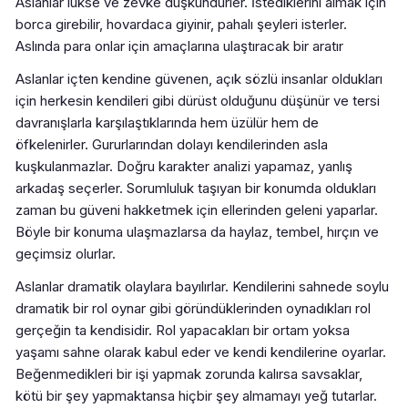
Aslanlar lükse ve zevke düşkündürler. İstediklerini almak için
borca girebilir, hovardaca giyinir, pahalı şeyleri isterler.
Aslında para onlar için amaçlarına ulaştıracak bir aratır
Aslanlar içten kendine güvenen, açık sözlü insanlar oldukları
için herkesin kendileri gibi dürüst olduğunu düşünür ve tersi
davranışlarla karşılaştıklarında hem üzülür hem de
öfkelenirler. Gururlarından dolayı kendilerinden asla
kuşkulanmazlar. Doğru karakter analizi yapamaz, yanlış
arkadaş seçerler. Sorumluluk taşıyan bir konumda oldukları
zaman bu güveni hakketmek için ellerinden geleni yaparlar.
Böyle bir konuma ulaşmazlarsa da haylaz, tembel, hırçın ve
geçimsiz olurlar.
Aslanlar dramatik olaylara bayılırlar. Kendilerini sahnede soylu
dramatik bir rol oynar gibi göründüklerinden oynadıkları rol
gerçeğin ta kendisidir. Rol yapacakları bir ortam yoksa
yaşamı sahne olarak kabul eder ve kendi kendilerine oyarlar.
Beğenmedikleri bir işi yapmak zorunda kalırsa savsaklar,
kötü bir şey yapmaktansa hiçbir şey almamayı yeğ tutarlar.