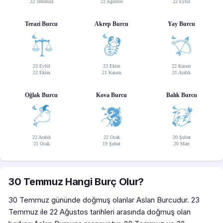
22 Temmuz
22 Ağustos
22 Eylül
Terazi Burcu
Akrep Burcu
Yay Burcu
23 Eylül
23 Ekim
22 Kasım
22 Ekim
21 Kasım
21 Aralık
Oğlak Burcu
Kova Burcu
Balık Burcu
22 Aralık
22 Ocak
20 Şubat
21 Ocak
19 Şubat
20 Mart
30 Temmuz Hangi Burç Olur?
30 Temmuz gününde doğmuş olanlar Aslan Burcudur. 23
Temmuz ile 22 Ağustos tarihleri arasında doğmuş olan