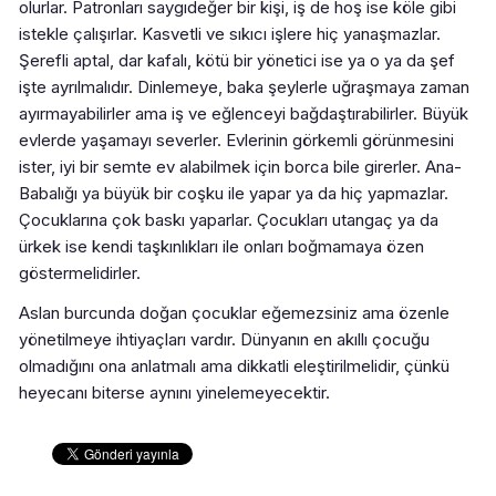
olurlar. Patronları saygıdeğer bir kişi, iş de hoş ise köle gibi
istekle çalışırlar. Kasvetli ve sıkıcı işlere hiç yanaşmazlar.
Şerefli aptal, dar kafalı, kötü bir yönetici ise ya o ya da şef
işte ayrılmalıdır. Dinlemeye, baka şeylerle uğraşmaya zaman
ayırmayabilirler ama iş ve eğlenceyi bağdaştırabilirler. Büyük
evlerde yaşamayı severler. Evlerinin görkemli görünmesini
ister, iyi bir semte ev alabilmek için borca bile girerler. Ana-
Babalığı ya büyük bir coşku ile yapar ya da hiç yapmazlar.
Çocuklarına çok baskı yaparlar. Çocukları utangaç ya da
ürkek ise kendi taşkınlıkları ile onları boğmamaya özen
göstermelidirler.
Aslan burcunda doğan çocuklar eğemezsiniz ama özenle
yönetilmeye ihtiyaçları vardır. Dünyanın en akıllı çocuğu
olmadığını ona anlatmalı ama dikkatli eleştirilmelidir, çünkü
heyecanı biterse aynını yinelemeyecektir.