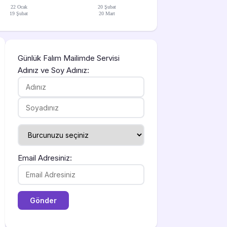
22 Ocak
20 Şubat
19 Şubat
20 Mart
Günlük Falım Mailimde Servisi
Adınız ve Soy Adınız:
Email Adresiniz: