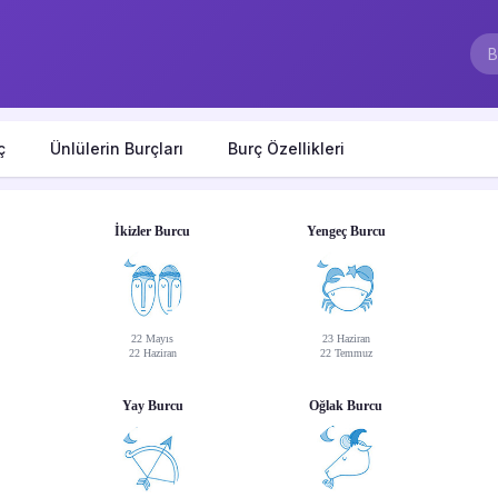
ç
Ünlülerin Burçları
Burç Özellikleri
İkizler Burcu
Yengeç Burcu
22 Mayıs
23 Haziran
22 Haziran
22 Temmuz
Yay Burcu
Oğlak Burcu