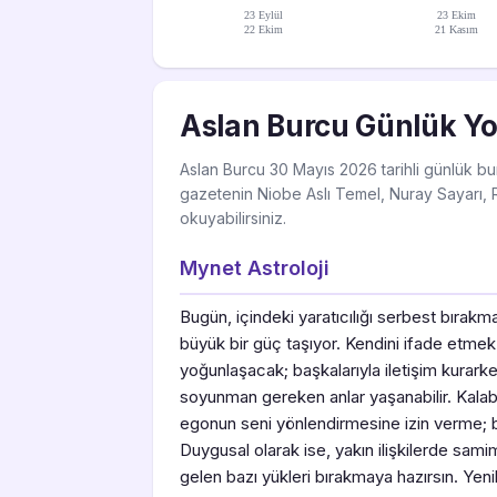
23 Eylül
23 Ekim
22 Ekim
21 Kasım
Aslan Burcu Günlük Y
Aslan Burcu 30 Mayıs 2026 tarihli günlük bur
gazetenin Niobe Aslı Temel, Nuray Sayarı, R
okuyabilirsiniz.
Mynet Astroloji
Bugün, içindeki yaratıcılığı serbest bırak
büyük bir güç taşıyor. Kendini ifade etmek iç
yoğunlaşacak; başkalarıyla iletişim kurarken
soyunman gereken anlar yaşanabilir. Kalabal
egonun seni yönlendirmesine izin verme; b
Duygusal olarak ise, yakın ilişkilerde samim
gelen bazı yükleri bırakmaya hazırsın. Yeni