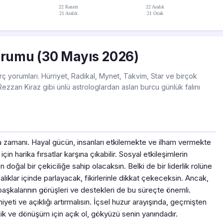
22 Kasım
22 Aralık
21 Aralık
21 Ocak
orumu (30 Mayıs 2026)
ç yorumları. Hürriyet, Radikal, Mynet, Takvim, Star ve birçok
ezzan Kiraz gibi ünlü astrologlardan aslan burcu günlük falını
ma zamanı. Hayal gücün, insanları etkilemekte ve ilham vermekte
in harika fırsatlar karşına çıkabilir. Sosyal etkileşimlerin
 doğal bir çekiciliğe sahip olacaksın. Belki de bir liderlik rolüne
ıklar içinde parlayacak, fikirlerinle dikkat çekeceksin. Ancak,
aşkalarının görüşleri ve destekleri de bu süreçte önemli.
iyeti ve açıklığı artırmalısın. İçsel huzur arayışında, geçmişten
lik ve dönüşüm için açık ol, gökyüzü senin yanındadır.