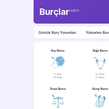
Burçlar
.web.tr
Günlük Burç Yorumları
Yükselen Bur
Koç Burcu
Boğa Burcu
21 Mart
21 Nisan
20 Nisan
21 Mayıs
Terazi Burcu
Akrep Burcu