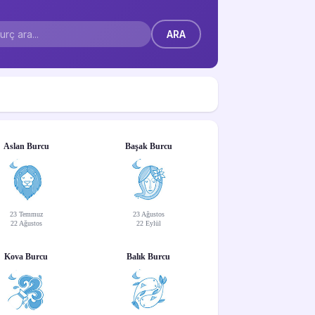
Aslan Burcu
Başak Burcu
23 Temmuz
23 Ağustos
22 Ağustos
22 Eylül
Kova Burcu
Balık Burcu