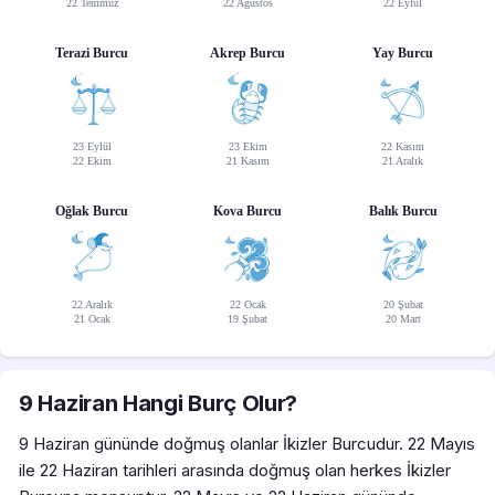
22 Temmuz
22 Ağustos
22 Eylül
Terazi Burcu
Akrep Burcu
Yay Burcu
23 Eylül
23 Ekim
22 Kasım
22 Ekim
21 Kasım
21 Aralık
Oğlak Burcu
Kova Burcu
Balık Burcu
22 Aralık
22 Ocak
20 Şubat
21 Ocak
19 Şubat
20 Mart
9 Haziran Hangi Burç Olur?
9 Haziran gününde doğmuş olanlar İkizler Burcudur. 22 Mayıs
ile 22 Haziran tarihleri arasında doğmuş olan herkes İkizler