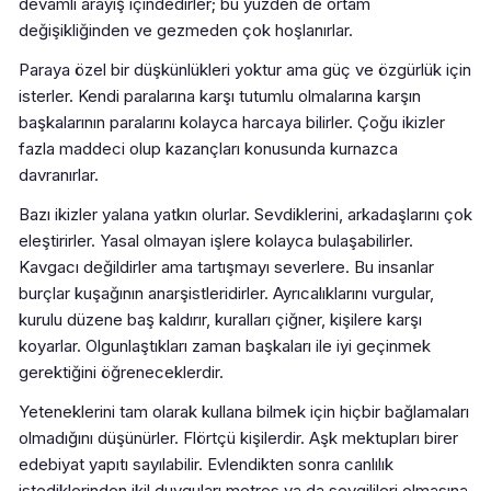
devamlı arayış içindedirler; bu yüzden de ortam
değişikliğinden ve gezmeden çok hoşlanırlar.
Paraya özel bir düşkünlükleri yoktur ama güç ve özgürlük için
isterler. Kendi paralarına karşı tutumlu olmalarına karşın
başkalarının paralarını kolayca harcaya bilirler. Çoğu ikizler
fazla maddeci olup kazançları konusunda kurnazca
davranırlar.
Bazı ikizler yalana yatkın olurlar. Sevdiklerini, arkadaşlarını çok
eleştirirler. Yasal olmayan işlere kolayca bulaşabilirler.
Kavgacı değildirler ama tartışmayı severlere. Bu insanlar
burçlar kuşağının anarşistleridirler. Ayrıcalıklarını vurgular,
kurulu düzene baş kaldırır, kuralları çiğner, kişilere karşı
koyarlar. Olgunlaştıkları zaman başkaları ile iyi geçinmek
gerektiğini öğreneceklerdir.
Yeteneklerini tam olarak kullana bilmek için hiçbir bağlamaları
olmadığını düşünürler. Flörtçü kişilerdir. Aşk mektupları birer
edebiyat yapıtı sayılabilir. Evlendikten sonra canlılık
istediklerinden ikil duyguları metres ya da sevgilileri olmasına