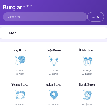
Burçlar
.web.tr
☰ Menü
Koç Burcu
Boğa Burcu
İkizler Burcu
21 Mart
21 Nisan
22 Mayıs
20 Nisan
21 Mayıs
22 Haziran
Yengeç Burcu
Aslan Burcu
Başak Burcu
23 Haziran
23 Temmuz
23 Ağustos