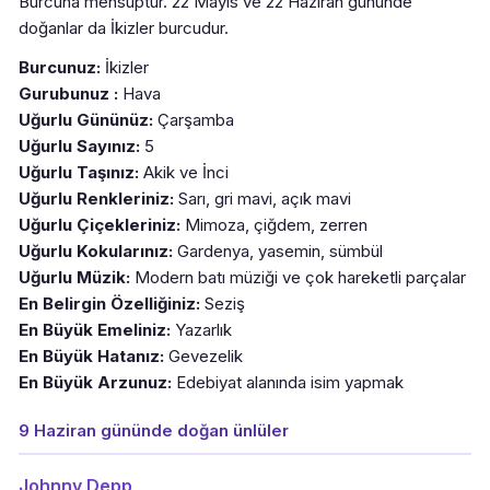
Burcuna mensuptur. 22 Mayıs ve 22 Haziran gününde
doğanlar da İkizler burcudur.
Burcunuz:
İkizler
Gurubunuz :
Hava
Uğurlu Gününüz:
Çarşamba
Uğurlu Sayınız:
5
Uğurlu Taşınız:
Akik ve İnci
Uğurlu Renkleriniz:
Sarı, gri mavi, açık mavi
Uğurlu Çiçekleriniz:
Mimoza, çiğdem, zerren
Uğurlu Kokularınız:
Gardenya, yasemin, sümbül
Uğurlu Müzik:
Modern batı müziği ve çok hareketli parçalar
En Belirgin Özelliğiniz:
Seziş
En Büyük Emeliniz:
Yazarlık
En Büyük Hatanız:
Gevezelik
En Büyük Arzunuz:
Edebiyat alanında isim yapmak
9 Haziran gününde doğan ünlüler
Johnny Depp