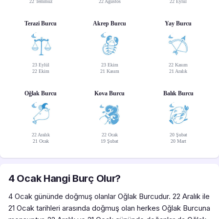
22 Temmuz
22 Ağustos
22 Eylül
Terazi Burcu
Akrep Burcu
Yay Burcu
23 Eylül
23 Ekim
22 Kasım
22 Ekim
21 Kasım
21 Aralık
Oğlak Burcu
Kova Burcu
Balık Burcu
22 Aralık
22 Ocak
20 Şubat
21 Ocak
19 Şubat
20 Mart
4 Ocak Hangi Burç Olur?
4 Ocak gününde doğmuş olanlar Oğlak Burcudur. 22 Aralık ile
21 Ocak tarihleri arasında doğmuş olan herkes Oğlak Burcuna