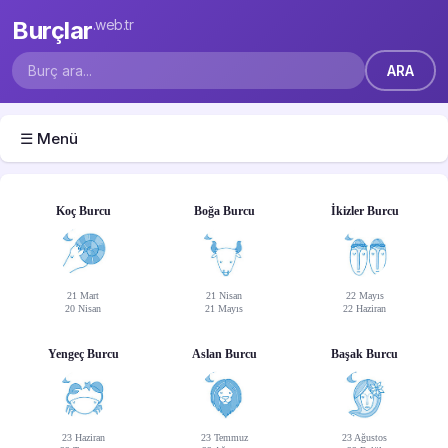
Burçlar
.web.tr
☰ Menü
Koç Burcu
Boğa Burcu
İkizler Burcu
21 Mart
21 Nisan
22 Mayıs
20 Nisan
21 Mayıs
22 Haziran
Yengeç Burcu
Aslan Burcu
Başak Burcu
23 Haziran
23 Temmuz
23 Ağustos