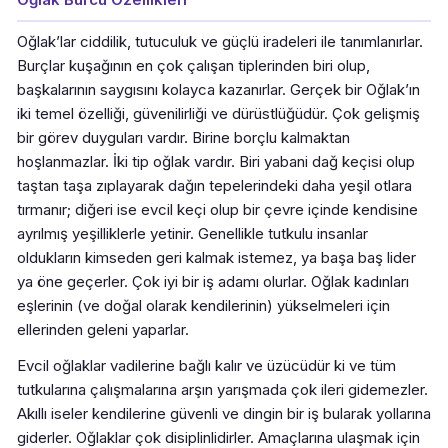
Oğlak’lar ciddilik, tutuculuk ve güçlü iradeleri ile tanımlanırlar.
Burçlar kuşağının en çok çalışan tiplerinden biri olup,
başkalarının saygısını kolayca kazanırlar. Gerçek bir Oğlak’ın
iki temel özelliği, güvenilirliği ve dürüstlüğüdür. Çok gelişmiş
bir görev duyguları vardır. Birine borçlu kalmaktan
hoşlanmazlar. İki tip oğlak vardır. Biri yabani dağ keçisi olup
taştan taşa zıplayarak dağın tepelerindeki daha yeşil otlara
tırmanır; diğeri ise evcil keçi olup bir çevre içinde kendisine
ayrılmış yeşilliklerle yetinir. Genellikle tutkulu insanlar
oldukların kimseden geri kalmak istemez, ya başa baş lider
ya öne geçerler. Çok iyi bir iş adamı olurlar. Oğlak kadınları
eşlerinin (ve doğal olarak kendilerinin) yükselmeleri için
ellerinden geleni yaparlar.
Evcil oğlaklar vadilerine bağlı kalır ve üzücüdür ki ve tüm
tutkularına çalışmalarına arşın yarışmada çok ileri gidemezler.
Akıllı iseler kendilerine güvenli ve dingin bir iş bularak yollarına
giderler. Oğlaklar çok disiplinlidirler. Amaçlarına ulaşmak için