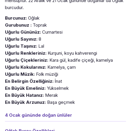
mensuptur. 22 Aralık ve 21 Ocak gününde doğanlar da Oğlak
burcudur.
Burcunuz:
Oğlak
Gurubunuz :
Toprak
Uğurlu Gününüz:
Cumartesi
Uğurlu Sayınız:
8
Uğurlu Taşınız:
Lal
Uğurlu Renkleriniz:
Kurşuni, koyu kahverengi
Uğurlu Çiçekleriniz:
Kara gül, kadife çiçeği, kamelya
Uğurlu Kokularınız:
Kamelya, çam
Uğurlu Müzik:
Folk müziği
En Belirgin Özelliğiniz:
İnat
En Büyük Emeliniz:
Yükselmek
En Büyük Hatanız:
Merak
En Büyük Arzunuz:
Başa geçmek
4 Ocak gününde doğan ünlüler
Oğlak Burcu Özellikleri