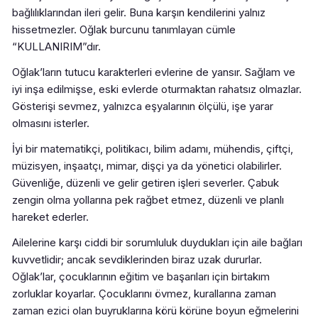
bağlılıklarından ileri gelir. Buna karşın kendilerini yalnız
hissetmezler. Oğlak burcunu tanımlayan cümle
“KULLANIRIM”dır.
Oğlak’ların tutucu karakterleri evlerine de yansır. Sağlam ve
iyi inşa edilmişse, eski evlerde oturmaktan rahatsız olmazlar.
Gösterişi sevmez, yalnızca eşyalarının ölçülü, işe yarar
olmasını isterler.
İyi bir matematikçi, politikacı, bilim adamı, mühendis, çiftçi,
müzisyen, inşaatçı, mimar, dişçi ya da yönetici olabilirler.
Güvenliğe, düzenli ve gelir getiren işleri severler. Çabuk
zengin olma yollarına pek rağbet etmez, düzenli ve planlı
hareket ederler.
Ailelerine karşı ciddi bir sorumluluk duydukları için aile bağları
kuvvetlidir; ancak sevdiklerinden biraz uzak dururlar.
Oğlak’lar, çocuklarının eğitim ve başarıları için birtakım
zorluklar koyarlar. Çocuklarını övmez, kurallarına zaman
zaman ezici olan buyruklarına körü körüne boyun eğmelerini