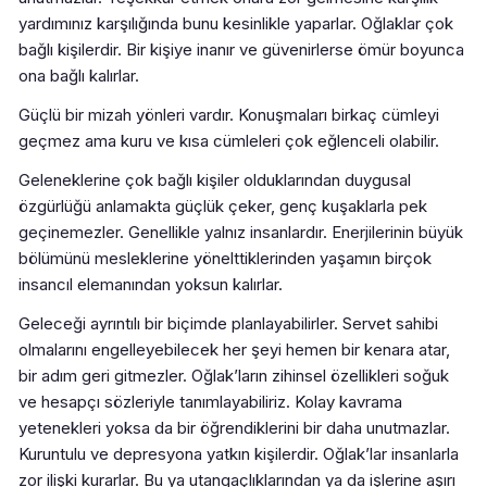
yardımınız karşılığında bunu kesinlikle yaparlar. Oğlaklar çok
bağlı kişilerdir. Bir kişiye inanır ve güvenirlerse ömür boyunca
ona bağlı kalırlar.
Güçlü bir mizah yönleri vardır. Konuşmaları birkaç cümleyi
geçmez ama kuru ve kısa cümleleri çok eğlenceli olabilir.
Geleneklerine çok bağlı kişiler olduklarından duygusal
özgürlüğü anlamakta güçlük çeker, genç kuşaklarla pek
geçinemezler. Genellikle yalnız insanlardır. Enerjilerinin büyük
bölümünü mesleklerine yönelttiklerinden yaşamın birçok
insancıl elemanından yoksun kalırlar.
Geleceği ayrıntılı bir biçimde planlayabilirler. Servet sahibi
olmalarını engelleyebilecek her şeyi hemen bir kenara atar,
bir adım geri gitmezler. Oğlak’ların zihinsel özellikleri soğuk
ve hesapçı sözleriyle tanımlayabiliriz. Kolay kavrama
yetenekleri yoksa da bir öğrendiklerini bir daha unutmazlar.
Kuruntulu ve depresyona yatkın kişilerdir. Oğlak’lar insanlarla
zor ilişki kurarlar. Bu ya utangaçlıklarından ya da işlerine aşırı