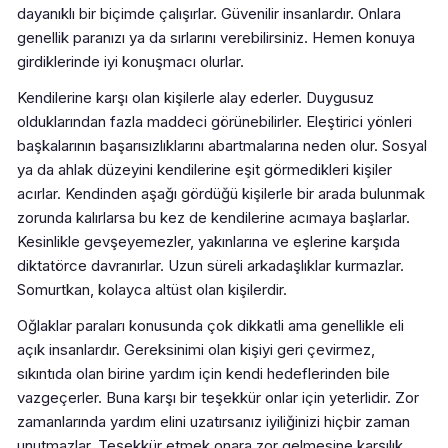
dayanıklı bir biçimde çalışırlar. Güvenilir insanlardır. Onlara
genellik paranızı ya da sırlarını verebilirsiniz. Hemen konuya
girdiklerinde iyi konuşmacı olurlar.
Kendilerine karşı olan kişilerle alay ederler. Duygusuz
olduklarından fazla maddeci görünebilirler. Eleştirici yönleri
başkalarının başarısızlıklarını abartmalarına neden olur. Sosyal
ya da ahlak düzeyini kendilerine eşit görmedikleri kişiler
acırlar. Kendinden aşağı gördüğü kişilerle bir arada bulunmak
zorunda kalırlarsa bu kez de kendilerine acımaya başlarlar.
Kesinlikle gevşeyemezler, yakınlarına ve eşlerine karşıda
diktatörce davranırlar. Uzun süreli arkadaşlıklar kurmazlar.
Somurtkan, kolayca altüst olan kişilerdir.
Oğlaklar paraları konusunda çok dikkatli ama genellikle eli
açık insanlardır. Gereksinimi olan kişiyi geri çevirmez,
sıkıntıda olan birine yardım için kendi hedeflerinden bile
vazgeçerler. Buna karşı bir teşekkür onlar için yeterlidir. Zor
zamanlarında yardım elini uzatırsanız iyiliğinizi hiçbir zaman
unutmazlar. Teşekkür etmek onara zor gelmesine karşılık