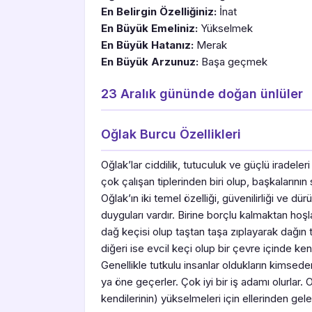
En Belirgin Özelliğiniz:
İnat
En Büyük Emeliniz:
Yükselmek
En Büyük Hatanız:
Merak
En Büyük Arzunuz:
Başa geçmek
23 Aralık gününde doğan ünlüler
Oğlak Burcu Özellikleri
Oğlak’lar ciddilik, tutuculuk ve güçlü iradeleri
çok çalışan tiplerinden biri olup, başkalarının
Oğlak’ın iki temel özelliği, güvenilirliği ve d
duyguları vardır. Birine borçlu kalmaktan hoşla
dağ keçisi olup taştan taşa zıplayarak dağın t
diğeri ise evcil keçi olup bir çevre içinde kendi
Genellikle tutkulu insanlar oldukların kimsed
ya öne geçerler. Çok iyi bir iş adamı olurlar. 
kendilerinin) yükselmeleri için ellerinden gele