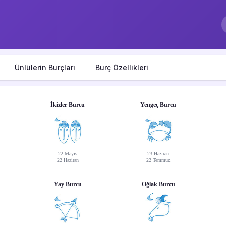
Ünlülerin Burçları
Burç Özellikleri
İkizler Burcu
Yengeç Burcu
22 Mayıs
23 Haziran
22 Haziran
22 Temmuz
Yay Burcu
Oğlak Burcu