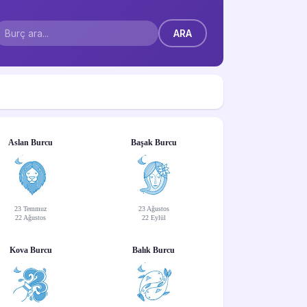
Aslan Burcu
Başak Burcu
23 Temmuz
23 Ağustos
22 Ağustos
22 Eylül
Kova Burcu
Balık Burcu