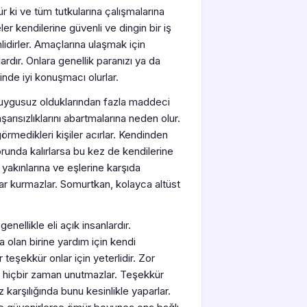
ür ki ve tüm tutkularına çalışmalarına
ler kendilerine güvenli ve dingin bir iş
nlidirler. Amaçlarına ulaşmak için
lardır. Onlara genellik paranızı ya da
rinde iyi konuşmacı olurlar.
. Duygusuz olduklarından fazla maddeci
aşarısızlıklarını abartmalarına neden olur.
örmedikleri kişiler acırlar. Kendinden
runda kalırlarsa bu kez de kendilerine
yakınlarına ve eşlerine karşıda
lar kurmazlar. Somurtkan, kolayca altüst
nellikle eli açık insanlardır.
a olan birine yardım için kendi
 teşekkür onlar için yeterlidir. Zor
izi hiçbir zaman unutmazlar. Teşekkür
karşılığında bunu kesinlikle yaparlar.