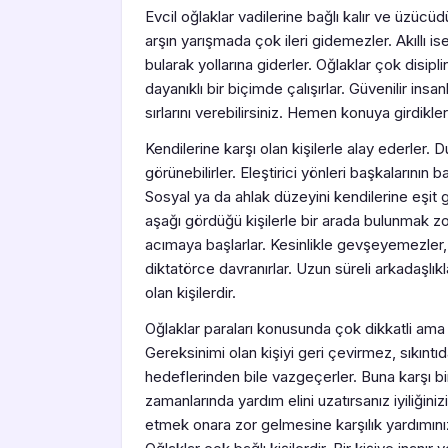
Evcil oğlaklar vadilerine bağlı kalır ve üzücüd
arşın yarışmada çok ileri gidemezler. Akıllı ise
bularak yollarına giderler. Oğlaklar çok disipli
dayanıklı bir biçimde çalışırlar. Güvenilir insan
sırlarını verebilirsiniz. Hemen konuya girdikle
Kendilerine karşı olan kişilerle alay ederler
görünebilirler. Eleştirici yönleri başkalarının b
Sosyal ya da ahlak düzeyini kendilerine eşit g
aşağı gördüğü kişilerle bir arada bulunmak zo
acımaya başlarlar. Kesinlikle gevşeyemezler, 
diktatörce davranırlar. Uzun süreli arkadaşlık
olan kişilerdir.
Oğlaklar paraları konusunda çok dikkatli ama ge
Gereksinimi olan kişiyi geri çevirmez, sıkıntıd
hedeflerinden bile vazgeçerler. Buna karşı bir
zamanlarında yardım elini uzatırsanız iyiliğin
etmek onara zor gelmesine karşılık yardımınız 