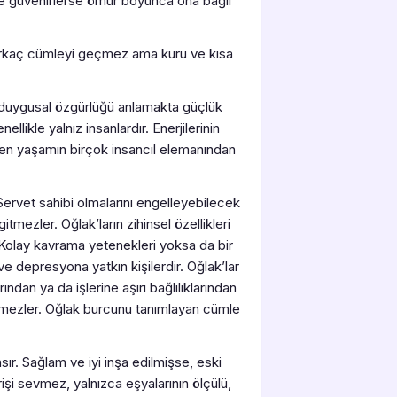
ır ve güvenirlerse ömür boyunca ona bağlı
 birkaç cümleyi geçmez ama kuru ve kısa
n duygusal özgürlüğü anlamakta güçlük
likle yalnız insanlardır. Enerjilerinin
en yaşamın birçok insancıl elemanından
. Servet sahibi olmalarını engelleyebilecek
itmezler. Oğlak’ların zihinsel özellikleri
. Kolay kavrama yetenekleri yoksa da bir
ve depresyona yatkın kişilerdir. Oğlak’lar
arından ya da işlerine aşırı bağlılıklarından
ssetmezler. Oğlak burcunu tanımlayan cümle
sır. Sağlam ve iyi inşa edilmişse, eski
şi sevmez, yalnızca eşyalarının ölçülü,