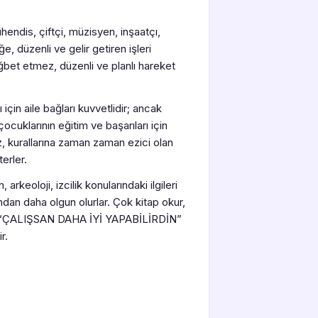
ühendis, çiftçi, müzisyen, inşaatçı,
ğe, düzenli ve gelir getiren işleri
ğbet etmez, düzenli ve planlı hareket
 için aile bağları kuvvetlidir; ancak
çocuklarının eğitim ve başarıları için
z, kurallarına zaman zaman ezici olan
erler.
rkeoloji, izcilik konularındaki ilgileri
ından daha olgun olurlar. Çok kitap okur,
ğuna “ÇALIŞSAN DAHA İYİ YAPABİLİRDİN”
r.