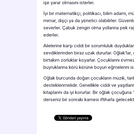
işe yarar olmasını isterler.
İyi bir matematikçi, politikacı, bilim adamı, m
mimar, dişçi ya da yönetici olabilirler. Güvenli
severler. Çabuk zengin olma yollarına pek ra
ederler.
Ailelerine karşı ciddi bir sorumluluk duydukları
sevdiklerinden biraz uzak dururlar. Oğlak’lar, 
birtakım zorluklar koyarlar. Çocuklarını övme
buyruklarına körü körüne boyun eğmelerini ist
Oğlak burcunda doğan çocukların müzik, tarih, a
desteklenmelidir. Genellikle ciddi ve yaşıtlar
kitaplarını da iyi korurlar. Bir oğlak çocu
derseniz bir sonraki karnesi iftiharla gelecekti