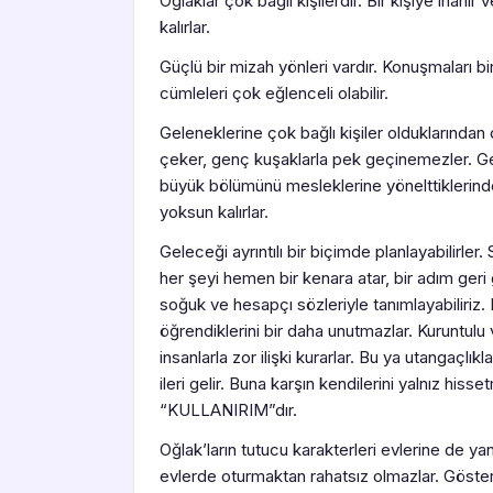
Oğlaklar çok bağlı kişilerdir. Bir kişiye inan
kalırlar.
Güçlü bir mizah yönleri vardır. Konuşmaları
cümleleri çok eğlenceli olabilir.
Geleneklerine çok bağlı kişiler olduklarında
çeker, genç kuşaklarla pek geçinemezler. Genel
büyük bölümünü mesleklerine yönelttiklerind
yoksun kalırlar.
Geleceği ayrıntılı bir biçimde planlayabilirler
her şeyi hemen bir kenara atar, bir adım geri g
soğuk ve hesapçı sözleriyle tanımlayabiliriz
öğrendiklerini bir daha unutmazlar. Kuruntulu 
insanlarla zor ilişki kurarlar. Bu ya utangaçlıkl
ileri gelir. Buna karşın kendilerini yalnız hi
“KULLANIRIM”dır.
Oğlak’ların tutucu karakterleri evlerine de yan
evlerde oturmaktan rahatsız olmazlar. Gösteri