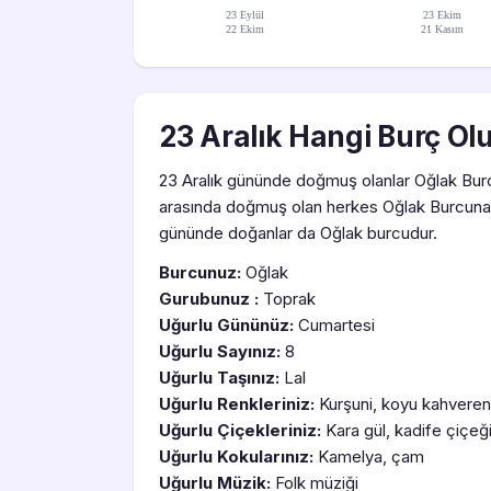
23 Eylül
23 Ekim
22 Ekim
21 Kasım
23 Aralık Hangi Burç Ol
23 Aralık gününde doğmuş olanlar Oğlak Burcud
arasında doğmuş olan herkes Oğlak Burcuna 
gününde doğanlar da Oğlak burcudur.
Burcunuz:
Oğlak
Gurubunuz :
Toprak
Uğurlu Gününüz:
Cumartesi
Uğurlu Sayınız:
8
Uğurlu Taşınız:
Lal
Uğurlu Renkleriniz:
Kurşuni, koyu kahveren
Uğurlu Çiçekleriniz:
Kara gül, kadife çiçeğ
Uğurlu Kokularınız:
Kamelya, çam
Uğurlu Müzik:
Folk müziği