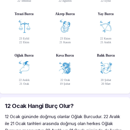
22 Temmuz
22 Ağustos
22 Eylül
Terazi Burcu
Akrep Burcu
Yay Burcu
23 Eylül
23 Ekim
22 Kasım
22 Ekim
21 Kasım
21 Aralık
Oğlak Burcu
Kova Burcu
Balık Burcu
22 Aralık
22 Ocak
20 Şubat
21 Ocak
19 Şubat
20 Mart
12 Ocak Hangi Burç Olur?
12 Ocak gününde doğmuş olanlar Oğlak Burcudur. 22 Aralık
ile 21 Ocak tarihleri arasında doğmuş olan herkes Oğlak