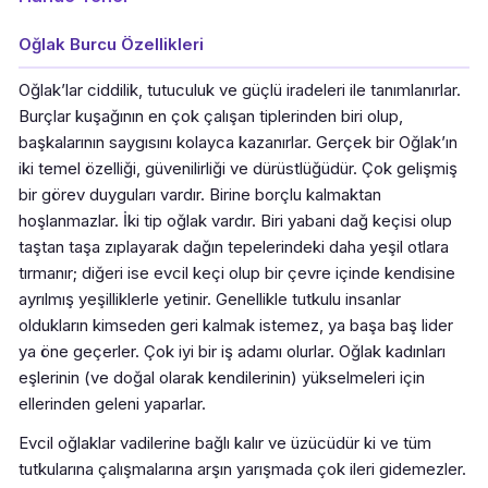
Oğlak Burcu Özellikleri
Oğlak’lar ciddilik, tutuculuk ve güçlü iradeleri ile tanımlanırlar.
Burçlar kuşağının en çok çalışan tiplerinden biri olup,
başkalarının saygısını kolayca kazanırlar. Gerçek bir Oğlak’ın
iki temel özelliği, güvenilirliği ve dürüstlüğüdür. Çok gelişmiş
bir görev duyguları vardır. Birine borçlu kalmaktan
hoşlanmazlar. İki tip oğlak vardır. Biri yabani dağ keçisi olup
taştan taşa zıplayarak dağın tepelerindeki daha yeşil otlara
tırmanır; diğeri ise evcil keçi olup bir çevre içinde kendisine
ayrılmış yeşilliklerle yetinir. Genellikle tutkulu insanlar
oldukların kimseden geri kalmak istemez, ya başa baş lider
ya öne geçerler. Çok iyi bir iş adamı olurlar. Oğlak kadınları
eşlerinin (ve doğal olarak kendilerinin) yükselmeleri için
ellerinden geleni yaparlar.
Evcil oğlaklar vadilerine bağlı kalır ve üzücüdür ki ve tüm
tutkularına çalışmalarına arşın yarışmada çok ileri gidemezler.