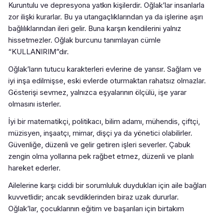
Kuruntulu ve depresyona yatkın kişilerdir. Oğlak’lar insanlarla
zor ilişki kurarlar. Bu ya utangaçlıklarından ya da işlerine aşırı
bağlılıklarından ileri gelir. Buna karşın kendilerini yalnız
hissetmezler. Oğlak burcunu tanımlayan cümle
“KULLANIRIM”dır.
Oğlak’ların tutucu karakterleri evlerine de yansır. Sağlam ve
iyi inşa edilmişse, eski evlerde oturmaktan rahatsız olmazlar.
Gösterişi sevmez, yalnızca eşyalarının ölçülü, işe yarar
olmasını isterler.
İyi bir matematikçi, politikacı, bilim adamı, mühendis, çiftçi,
müzisyen, inşaatçı, mimar, dişçi ya da yönetici olabilirler.
Güvenliğe, düzenli ve gelir getiren işleri severler. Çabuk
zengin olma yollarına pek rağbet etmez, düzenli ve planlı
hareket ederler.
Ailelerine karşı ciddi bir sorumluluk duydukları için aile bağları
kuvvetlidir; ancak sevdiklerinden biraz uzak dururlar.
Oğlak’lar, çocuklarının eğitim ve başarıları için birtakım