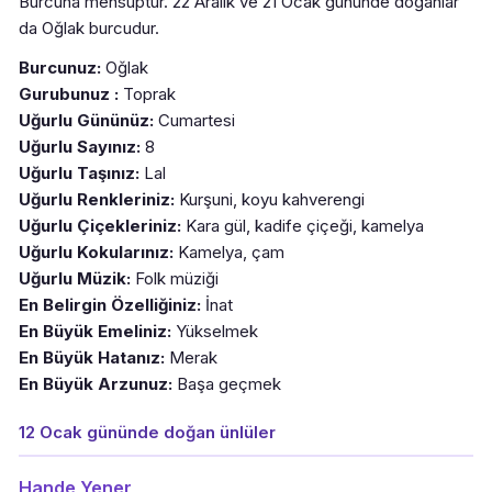
Burcuna mensuptur. 22 Aralık ve 21 Ocak gününde doğanlar
da Oğlak burcudur.
Burcunuz:
Oğlak
Gurubunuz :
Toprak
Uğurlu Gününüz:
Cumartesi
Uğurlu Sayınız:
8
Uğurlu Taşınız:
Lal
Uğurlu Renkleriniz:
Kurşuni, koyu kahverengi
Uğurlu Çiçekleriniz:
Kara gül, kadife çiçeği, kamelya
Uğurlu Kokularınız:
Kamelya, çam
Uğurlu Müzik:
Folk müziği
En Belirgin Özelliğiniz:
İnat
En Büyük Emeliniz:
Yükselmek
En Büyük Hatanız:
Merak
En Büyük Arzunuz:
Başa geçmek
12 Ocak gününde doğan ünlüler
Hande Yener