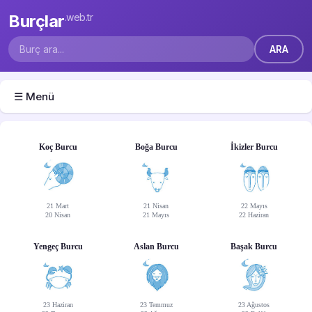
Burçlar
.web.tr
☰ Menü
Koç Burcu
Boğa Burcu
İkizler Burcu
21 Mart
21 Nisan
22 Mayıs
20 Nisan
21 Mayıs
22 Haziran
Yengeç Burcu
Aslan Burcu
Başak Burcu
23 Haziran
23 Temmuz
23 Ağustos