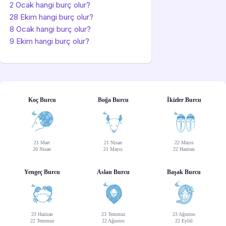
2 Ocak hangi burç olur?
28 Ekim hangi burç olur?
8 Ocak hangi burç olur?
9 Ekim hangi burç olur?
Koç Burcu
Boğa Burcu
İkizler Burcu
21 Mart
21 Nisan
22 Mayıs
20 Nisan
21 Mayıs
22 Haziran
Yengeç Burcu
Aslan Burcu
Başak Burcu
23 Haziran
23 Temmuz
23 Ağustos
22 Temmuz
22 Ağustos
22 Eylül