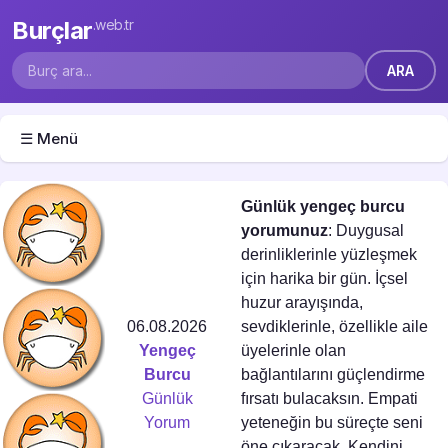
Burçlar
.web.tr
☰ Menü
Günlük yengeç burcu
yorumunuz
: Duygusal
derinliklerinle yüzleşmek
için harika bir gün. İçsel
huzur arayışında,
06.08.2026
sevdiklerinle, özellikle aile
Yengeç
üyelerinle olan
Burcu
bağlantılarını güçlendirme
Günlük
fırsatı bulacaksın. Empati
Yorum
yeteneğin bu süreçte seni
öne çıkaracak. Kendini