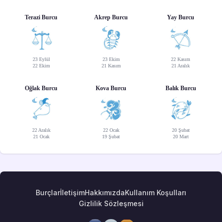
Terazi Burcu
Akrep Burcu
Yay Burcu
23 Eylül
23 Ekim
22 Kasım
22 Ekim
21 Kasım
21 Aralık
Oğlak Burcu
Kova Burcu
Balık Burcu
22 Aralık
22 Ocak
20 Şubat
21 Ocak
19 Şubat
20 Mart
Burçlar
İletişim
Hakkımızda
Kullanım Koşulları
Gizlilik Sözleşmesi