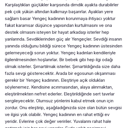
Karşılaştıkları güçlükler karşısında dimdik ayakta durabilirler
pek çok yükün altından kalkmayı başarırlar. Ayakları yere
sağlam basar Yengeç kadınının korunmaya ihtiyacı yoktur
fakat karamsar düşünce yapısından kurtulmasını ve ona
destek olmasını isteyen bir hayat arkadaşı isterler hep
yanlarında. Sevdiklerinden güç alır Yengeçler. Sevdiği insanın
yanında olduğunu bildiği sürece Yengeç kadınının üstesinden
gelemeyeceği sorun yoktur. Yengeç kadınları kendileriyle
ilgilenilmesinden hoşlanırlar. Bir bebek gibi hep ilgi odağı
olmak isterler. Şımartılmak isterler. Şımartıldığında size daha
fazla sevgi gösterecektir. Arada bir egosunun okşanması
gerekir bir Yengeç kadınının. Eleştiriye açık oldukları
söylenemez. Kendisine acınmasından, alaya alınmaktan,
eleştirilmekten nefret ederler. Eleştirildiğinde sert tavırlar
sergileyecektir. Olumsuz yönlerini kabul etmek onun için
zordur. Onu eleştirip, aşağıladığınızda size olan bütün sevgisi
ve ilgisi yok olabilir. Yengeç kadınının en rahat ettiği ev
yeridir. Evlerine çok değer veririler. Yuvalarını rahat hale