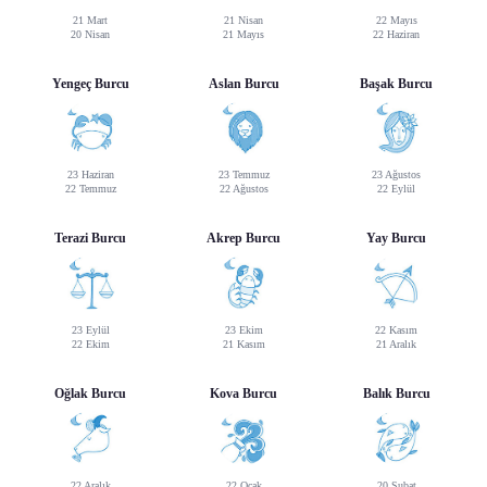
21 Mart
21 Nisan
22 Mayıs
20 Nisan
21 Mayıs
22 Haziran
Yengeç Burcu
Aslan Burcu
Başak Burcu
23 Haziran
23 Temmuz
23 Ağustos
22 Temmuz
22 Ağustos
22 Eylül
Terazi Burcu
Akrep Burcu
Yay Burcu
23 Eylül
23 Ekim
22 Kasım
22 Ekim
21 Kasım
21 Aralık
Oğlak Burcu
Kova Burcu
Balık Burcu
22 Aralık
22 Ocak
20 Şubat