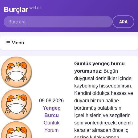
Burçlar
.web.tr
☰ Menü
Günlük yengeç burcu
yorumunuz
: Bugün
duygusal derinlikler içinde
kaybolmuş hissedebilirsin.
Kendini oldukça hassas ve
09.08.2026
duyarlı bir ruh haline
Yengeç
bürünmüş bulabilirsin.
Burcu
İçsel hislerin ve sezgilerin
Günlük
seni yönlendirecek; önemli
Yorum
kararlar almadan önce iç
sesine kulak vermen