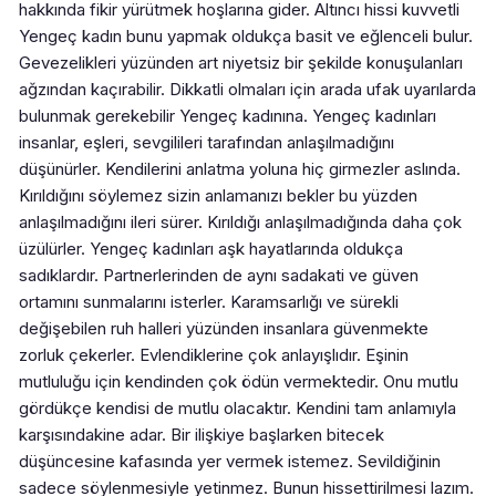
hakkında fikir yürütmek hoşlarına gider. Altıncı hissi kuvvetli
Yengeç kadın bunu yapmak oldukça basit ve eğlenceli bulur.
Gevezelikleri yüzünden art niyetsiz bir şekilde konuşulanları
ağzından kaçırabilir. Dikkatli olmaları için arada ufak uyarılarda
bulunmak gerekebilir Yengeç kadınına. Yengeç kadınları
insanlar, eşleri, sevgilileri tarafından anlaşılmadığını
düşünürler. Kendilerini anlatma yoluna hiç girmezler aslında.
Kırıldığını söylemez sizin anlamanızı bekler bu yüzden
anlaşılmadığını ileri sürer. Kırıldığı anlaşılmadığında daha çok
üzülürler. Yengeç kadınları aşk hayatlarında oldukça
sadıklardır. Partnerlerinden de aynı sadakati ve güven
ortamını sunmalarını isterler. Karamsarlığı ve sürekli
değişebilen ruh halleri yüzünden insanlara güvenmekte
zorluk çekerler. Evlendiklerine çok anlayışlıdır. Eşinin
mutluluğu için kendinden çok ödün vermektedir. Onu mutlu
gördükçe kendisi de mutlu olacaktır. Kendini tam anlamıyla
karşısındakine adar. Bir ilişkiye başlarken bitecek
düşüncesine kafasında yer vermek istemez. Sevildiğinin
sadece söylenmesiyle yetinmez. Bunun hissettirilmesi lazım.