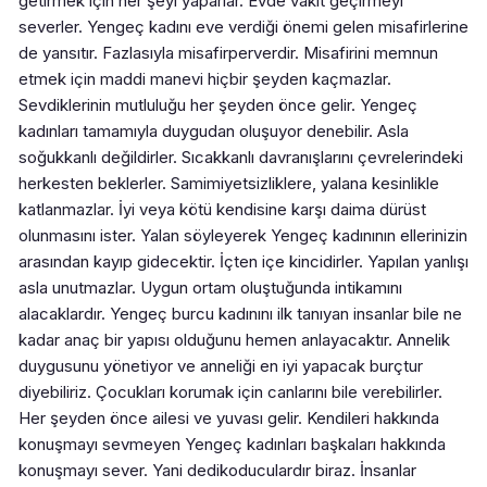
getirmek için her şeyi yaparlar. Evde vakit geçirmeyi
severler. Yengeç kadını eve verdiği önemi gelen misafirlerine
de yansıtır. Fazlasıyla misafirperverdir. Misafirini memnun
etmek için maddi manevi hiçbir şeyden kaçmazlar.
Sevdiklerinin mutluluğu her şeyden önce gelir. Yengeç
kadınları tamamıyla duygudan oluşuyor denebilir. Asla
soğukkanlı değildirler. Sıcakkanlı davranışlarını çevrelerindeki
herkesten beklerler. Samimiyetsizliklere, yalana kesinlikle
katlanmazlar. İyi veya kötü kendisine karşı daima dürüst
olunmasını ister. Yalan söyleyerek Yengeç kadınının ellerinizin
arasından kayıp gidecektir. İçten içe kincidirler. Yapılan yanlışı
asla unutmazlar. Uygun ortam oluştuğunda intikamını
alacaklardır. Yengeç burcu kadınını ilk tanıyan insanlar bile ne
kadar anaç bir yapısı olduğunu hemen anlayacaktır. Annelik
duygusunu yönetiyor ve anneliği en iyi yapacak burçtur
diyebiliriz. Çocukları korumak için canlarını bile verebilirler.
Her şeyden önce ailesi ve yuvası gelir. Kendileri hakkında
konuşmayı sevmeyen Yengeç kadınları başkaları hakkında
konuşmayı sever. Yani dedikoduculardır biraz. İnsanlar