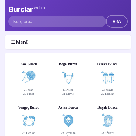
Burçlar
.web.tr
☰ Menü
Koç Burcu
Boğa Burcu
İkizler Burcu
21 Mart
21 Nisan
22 Mayıs
20 Nisan
21 Mayıs
22 Haziran
Yengeç Burcu
Aslan Burcu
Başak Burcu
23 Haziran
23 Temmuz
23 Ağustos