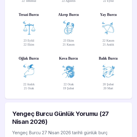
22 Temmuz
22 Ağustos
22 Eylül
Terazi Burcu
Akrep Burcu
Yay Burcu
23 Eylül
23 Ekim
22 Kasım
22 Ekim
21 Kasım
21 Aralık
Oğlak Burcu
Kova Burcu
Balık Burcu
22 Aralık
22 Ocak
20 Şubat
21 Ocak
19 Şubat
20 Mart
Yengeç Burcu Günlük Yorumu (27
Nisan 2026)
Yengeç Burcu 27 Nisan 2026 tarihli günlük burç