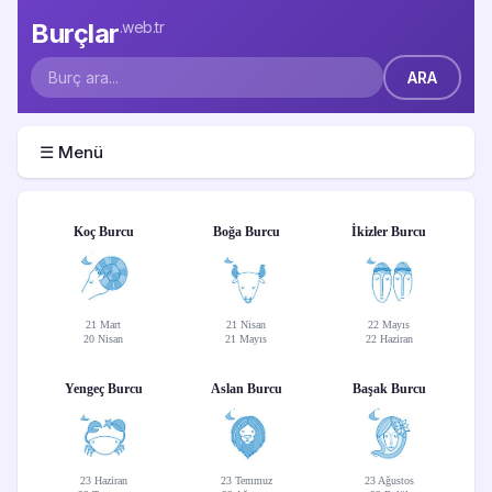
Burçlar
.web.tr
☰ Menü
Koç Burcu
Boğa Burcu
İkizler Burcu
21 Mart
21 Nisan
22 Mayıs
20 Nisan
21 Mayıs
22 Haziran
Yengeç Burcu
Aslan Burcu
Başak Burcu
23 Haziran
23 Temmuz
23 Ağustos