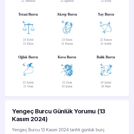
22 Temmuz
22 Ağustos
22 Eylül
Terazi Burcu
Akrep Burcu
Yay Burcu
23 Eylül
23 Ekim
22 Kasım
22 Ekim
21 Kasım
21 Aralık
Oğlak Burcu
Kova Burcu
Balık Burcu
22 Aralık
22 Ocak
20 Şubat
21 Ocak
19 Şubat
20 Mart
Yengeç Burcu Günlük Yorumu (13
Kasım 2024)
Yengeç Burcu 13 Kasım 2024 tarihli günlük burç