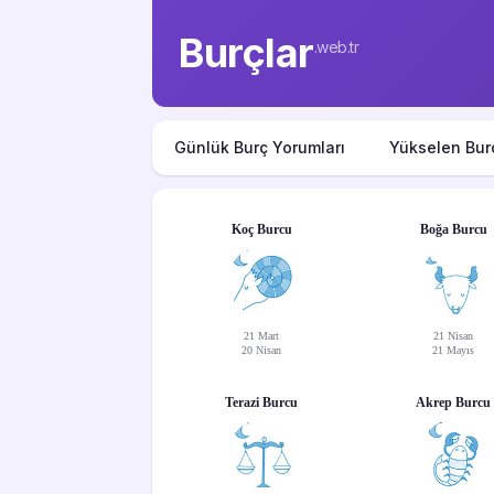
Burçlar
.web.tr
Günlük Burç Yorumları
Yükselen Bur
Koç Burcu
Boğa Burcu
21 Mart
21 Nisan
20 Nisan
21 Mayıs
Terazi Burcu
Akrep Burcu