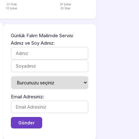
22 Ocak
20 Şubat
19 Şubat
20 Mart
Günlük Falım Mailimde Servisi
Adınız ve Soy Adınız:
Email Adresiniz: