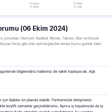
22 Kasım
22 Aralık
21 Aralık
21 Ocak
orumu (06 Ekim 2024)
ç yorumları. Hürriyet, Radikal, Mynet, Takvim, Star ve birçok
ezzan Kiraz gibi ünlü astrologlardan terazi burcu günlük falını
ünlerde bilgilendirici halleriniz de taktir toplayacak. Aşk
n ilişkiler ön planda olabilir. Partnerinizle iletişiminizi
likte keyifli zamanlar geçirebilirsiniz. Ayrıca iş hayatınızda da iş
r. Kendinizi ifade etmekte güçlük çekebilirsiniz, bu yüzden