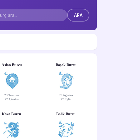
Aslan Burcu
Başak Burcu
23 Temmuz
23 Ağustos
22 Ağustos
22 Eylül
Kova Burcu
Balık Burcu