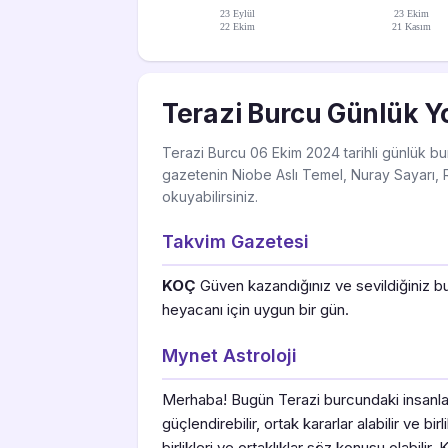
23 Eylül
23 Ekim
22 Ekim
21 Kasım
Terazi Burcu Günlük Y
Terazi Burcu 06 Ekim 2024 tarihli günlük bur
gazetenin Niobe Aslı Temel, Nuray Sayarı, R
okuyabilirsiniz.
Takvim Gazetesi
KOÇ
Güven kazandığınız ve sevildiğiniz bug
heyacanı için uygun bir gün.
Mynet Astroloji
Merhaba! Bugün Terazi burcundaki insanlar içi
güçlendirebilir, ortak kararlar alabilir ve bir
birlikleri ve ortaklıklar söz konusu olabili