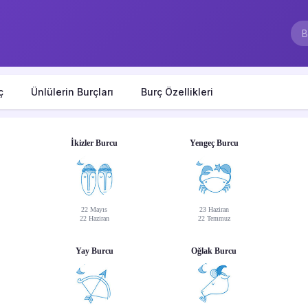
ç
Ünlülerin Burçları
Burç Özellikleri
İkizler Burcu
Yengeç Burcu
22 Mayıs
23 Haziran
22 Haziran
22 Temmuz
Yay Burcu
Oğlak Burcu