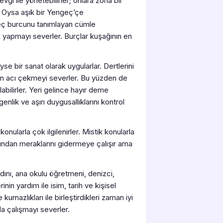
 ile yönetebilirler; onlara zorla bir
. Oysa aşık bir Yengeç’çe
geç burcunu tanımlayan cümle
k yapmayı severler. Burçlar kuşağının en
 bir sanat olarak uygularlar. Dertlerini
en acı çekmeyi severler. Bu yüzden de
labilirler. Yeri gelince hayır deme
lik ve aşırı duygusallıklarını kontrol
onularla çok ilgilenirler. Mistik konularla
larından meraklarını gidermeye çalışır ama
dını, ana okulu öğretmeni, denizci,
rinin yardım ile isim, tarih ve kişisel
 kurnazlıkları ile birleştirdikleri zaman iyi
da çalışmayı severler.