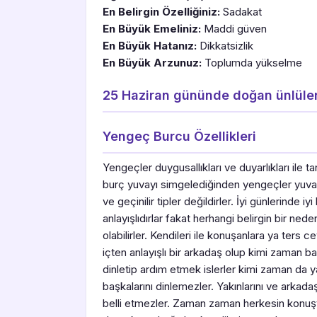
En Belirgin Özelliğiniz:
Sadakat
En Büyük Emeliniz:
Maddi güven
En Büyük Hatanız:
Dikkatsizlik
En Büyük Arzunuz:
Toplumda yükselme
25 Haziran gününde doğan ünlüle
Yengeç Burcu Özellikleri
Yengeçler duygusallıkları ve duyarlıkları ile t
burç yuvayı simgelediğinden yengeçler yuvalar
ve geçinilir tipler değildirler. İyi günlerinde i
anlayışlıdırlar fakat herhangi belirgin bir n
olabilirler. Kendileri ile konuşanlara ya ters 
içten anlayışlı bir arkadaş olup kimi zaman baş
dinletip ardım etmek islerler kimi zaman da y
başkalarını dinlemezler. Yakınlarını ve arkad
belli etmezler. Zaman zaman herkesin konuş