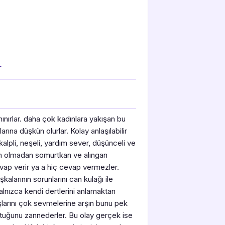
r
anınırlar. daha çok kadınlara yakışan bu
ına düşkün olurlar. Kolay anlaşılabilir
yi kalpli, neşeli, yardım sever, düşünceli ve
eden olmadan somurtkan ve alıngan
cevap verir ya a hiç cevap vermezler.
kalarının sorunlarını can kulağı ile
alnızca kendi dertlerini anlamaktan
aşlarını çok sevmelerine arşın bunu pek
tuğunu zannederler. Bu olay gerçek ise