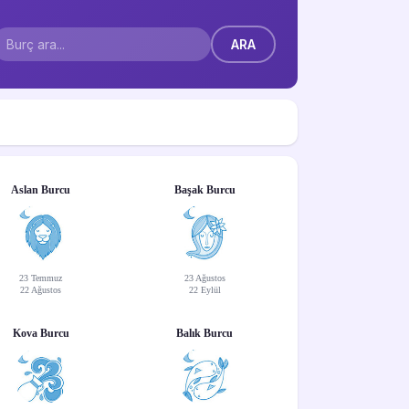
Aslan Burcu
Başak Burcu
23 Temmuz
23 Ağustos
22 Ağustos
22 Eylül
Kova Burcu
Balık Burcu