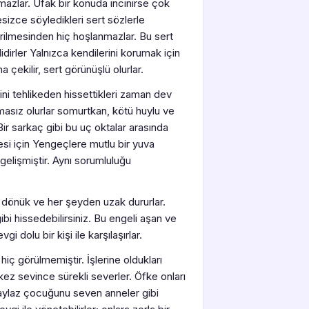
tmazlar. Ufak bir konuda incinirse çok
sizce söyledikleri sert sözlerle
ştirilmesinden hiç hoşlanmazlar. Bu sert
dirler Yalnızca kendilerini korumak için
çekilir, sert görünüşlü olurlar.
ini tehlikeden hissettikleri zaman dev
masız olurlar somurtkan, kötü huylu ve
Bir sarkaç gibi bu uç oktalar arasında
esi için Yengeçlere mutlu bir yuva
gelişmiştir. Aynı sorumluluğu
e dönük ve her şeyden uzak dururlar.
bi hissedebilirsiniz. Bu engeli aşan ve
i dolu bir kişi ile karşılaşırlar.
hiç görülmemiştir. İşlerine oldukları
kez sevince sürekli severler. Öfke onları
aylaz çocuğunu seven anneler gibi