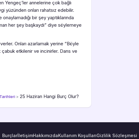
n Yengeç’ler annelerine çok bağlı
vgi yüzünden onları rahatsız edebilir.
 onaylamadığı bir şey yaptıklarında
man her şey başkaydı” diye söylemeye
erler. Onları azarlamak yerine “Böyle
abuk etkilenir ve incinirler. Dans ve
25 Haziran Hangi Burç Olur?
arihleri
>
Burçlar
İletişim
Hakkımızda
Kullanım Koşulları
Gizlilik Sözleşmesi