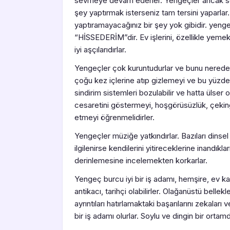
sevmeye devam ederler. Yengeçler ancak sevgi
şey yaptırmak isterseniz tam tersini yaparlar
yaptıramayacağınız bir şey yok gibidir. yen
“HİSSEDERİM”dir. Ev işlerini, özellikle yeme
iyi aşçılarıdırlar.
Yengeçler çok kuruntudurlar ve bunu neredeyse
çoğu kez içlerine atıp gizlemeyi ve bu yüzd
sindirim sistemleri bozulabilir ve hatta ülser o
cesaretini göstermeyi, hoşgörüsüzlük, çekingen
etmeyi öğrenmelidirler.
Yengeçler müziğe yatkındırlar. Bazıları dinsel k
ilgilenirse kendilerini yitireceklerine inandık
derinlemesine incelemekten korkarlar.
Yengeç burcu iyi bir iş adamı, hemşire, ev ka
antikacı, tarihçi olabilirler. Olağanüstü bellekle
ayrıntıları hatırlamaktaki başarılarını zekaları ve
bir iş adamı olurlar. Soylu ve dingin bir ortam