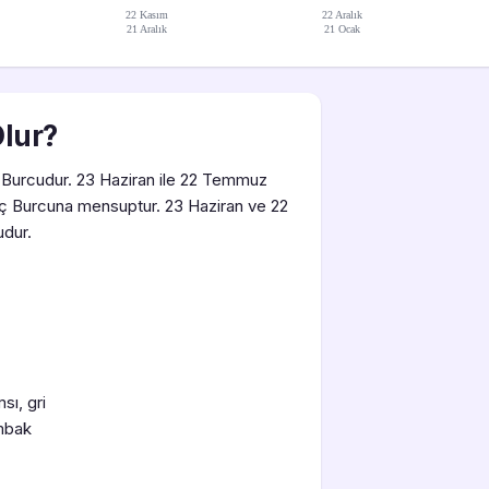
22 Kasım
22 Aralık
21 Aralık
21 Ocak
Olur?
Burcudur. 23 Haziran ile 22 Temmuz
eç Burcuna mensuptur. 23 Haziran ve 22
dur.
ı, gri
ambak