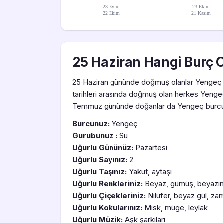
23 Eylül
23 Ekim
22 Ekim
21 Kasım
25 Haziran Hangi Burç 
25 Haziran gününde doğmuş olanlar Yengeç 
tarihleri arasında doğmuş olan herkes Yeng
Temmuz gününde doğanlar da Yengeç burcu
Burcunuz:
Yengeç
Gurubunuz :
Su
Uğurlu Gününüz:
Pazartesi
Uğurlu Sayınız:
2
Uğurlu Taşınız:
Yakut, aytaşı
Uğurlu Renkleriniz:
Beyaz, gümüş, beyazıms
Uğurlu Çiçekleriniz:
Nilüfer, beyaz gül, z
Uğurlu Kokularınız:
Misk, müge, leylak
Uğurlu Müzik:
Aşk şarkıları