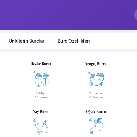
Ünlülerin Burçları
Burç Özellikleri
İkizler Burcu
Yengeç Burcu
22 Mayıs
23 Haziran
22 Haziran
22 Temmuz
Yay Burcu
Oğlak Burcu