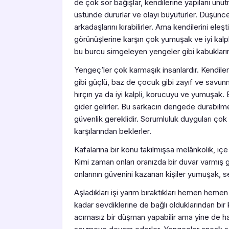
de çok sor bağışlar, kendilerine yapılanı unu
üstünde dururlar ve olayı büyütürler. Düşünce
arkadaşlarını kırabilirler. Ama kendilerini ele
görünüşlerine karşın çok yumuşak ve iyi kalpli
bu burcu simgeleyen yengeler gibi kabuklarına 
Yengeç’ler çok karmaşık insanlardır. Kendiler
gibi güçlü, baz de çocuk gibi zayıf ve savun
hırçın ya da iyi kalpli, korucuyu ve yumuşak. 
gider gelirler. Bu sarkacın dengede durabilm
güvenlik gereklidir. Sorumluluk duyguları çok 
karşılarından beklerler.
Kafalarına bir konu takılmışsa melânkolik, iç
Kimi zaman onları oranızda bir duvar varmış gi
onlarının güvenini kazanan kişiler yumuşak, sevg
Aşladıkları işi yarım bıraktıkları hemen hemen 
kadar sevdiklerine de bağlı olduklarından bir 
acımasız bir düşman yapabilir ama yine de h