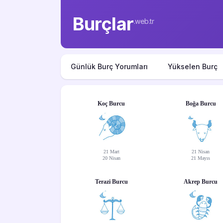
Burçlar
.web.tr
Günlük Burç Yorumları
Yükselen Burç
Koç Burcu
Boğa Burcu
21 Mart
21 Nisan
20 Nisan
21 Mayıs
Terazi Burcu
Akrep Burcu