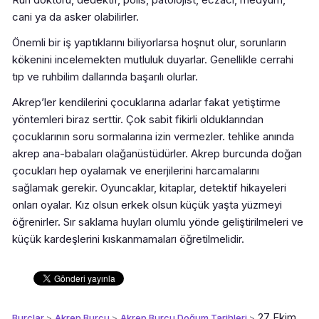
cani ya da asker olabilirler.
Önemli bir iş yaptıklarını biliyorlarsa hoşnut olur, sorunların
kökenini incelemekten mutluluk duyarlar. Genellikle cerrahi
tıp ve ruhbilim dallarında başarılı olurlar.
Akrep’ler kendilerini çocuklarına adarlar fakat yetiştirme
yöntemleri biraz serttir. Çok sabit fikirli olduklarından
çocuklarının soru sormalarına izin vermezler. tehlike anında
akrep ana-babaları olağanüstüdürler. Akrep burcunda doğan
çocukları hep oyalamak ve enerjilerini harcamalarını
sağlamak gerekir. Oyuncaklar, kitaplar, detektif hikayeleri
onları oyalar. Kız olsun erkek olsun küçük yaşta yüzmeyi
öğrenirler. Sır saklama huyları olumlu yönde geliştirilmeleri ve
küçük kardeşlerini kıskanmamaları öğretilmelidir.
27 Ekim
Burçlar
>
Akrep Burcu
>
Akrep Burcu Doğum Tarihleri
>