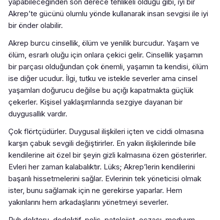
yapabileceğinden son derece tehlikeli olduğu gibi, iyi bir
Akrep’te gücünü olumlu yönde kullanarak insan sevgisi ile iyi
bir önder olabilir.
Akrep burcu cinsellik, ölüm ve yenilik burcudur. Yaşam ve
ölüm, esrarlı oluğu için onlara çekici gelir. Cinsellik yaşamın
bir parçası olduğundan çok önemli, yaşamın ta kendisi, ölüm
ise diğer ucudur. İlgi, tutku ve istekle severler ama cinsel
yaşamları doğurucu değilse bu açığı kapatmakta güçlük
çekerler. Kişisel yaklaşımlarında sezgiye dayanan bir
duygusallık vardır.
Çok flörtçüdürler. Duygusal ilişkileri içten ve ciddi olmasına
karşın çabuk sevgili değiştirirler. En yakın ilişkilerinde bile
kendilerine ait özel bir şeyin gizli kalmasına özen gösterirler.
Evleri her zaman kalabalıktır. Lüks; Akrep’lerin kendilerini
başarılı hissetmelerini sağlar. Evlerinin tek yöneticisi olmak
ister, bunu sağlamak için ne gerekirse yaparlar. Hem
yakınlarını hem arkadaşlarını yönetmeyi severler.
Ruh doktoru, dedektif, polis, patolojist, eczacı, medyum,