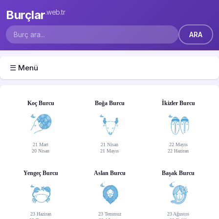
Burçlar
.web.tr
☰ Menü
Koç Burcu
Boğa Burcu
İkizler Burcu
21 Mart
21 Nisan
22 Mayıs
20 Nisan
21 Mayıs
22 Haziran
Yengeç Burcu
Aslan Burcu
Başak Burcu
23 Haziran
23 Temmuz
23 Ağustos