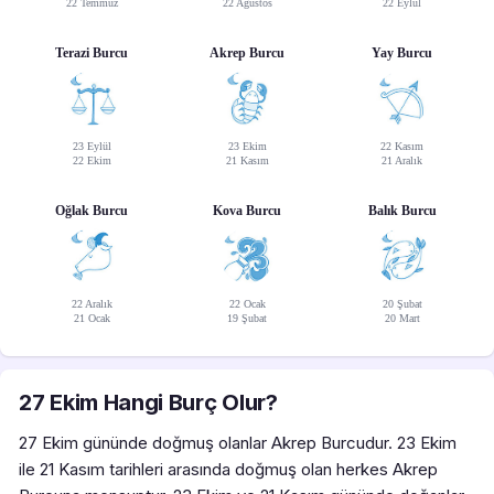
22 Temmuz
22 Ağustos
22 Eylül
Terazi Burcu
Akrep Burcu
Yay Burcu
23 Eylül
23 Ekim
22 Kasım
22 Ekim
21 Kasım
21 Aralık
Oğlak Burcu
Kova Burcu
Balık Burcu
22 Aralık
22 Ocak
20 Şubat
21 Ocak
19 Şubat
20 Mart
27 Ekim Hangi Burç Olur?
27 Ekim gününde doğmuş olanlar Akrep Burcudur. 23 Ekim
ile 21 Kasım tarihleri arasında doğmuş olan herkes Akrep