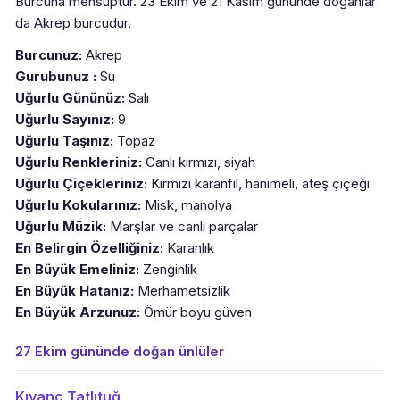
Burcuna mensuptur. 23 Ekim ve 21 Kasım gününde doğanlar
da Akrep burcudur.
Burcunuz:
Akrep
Gurubunuz :
Su
Uğurlu Gününüz:
Salı
Uğurlu Sayınız:
9
Uğurlu Taşınız:
Topaz
Uğurlu Renkleriniz:
Canlı kırmızı, siyah
Uğurlu Çiçekleriniz:
Kırmızı karanfil, hanımeli, ateş çiçeği
Uğurlu Kokularınız:
Misk, manolya
Uğurlu Müzik:
Marşlar ve canlı parçalar
En Belirgin Özelliğiniz:
Karanlık
En Büyük Emeliniz:
Zenginlik
En Büyük Hatanız:
Merhametsizlik
En Büyük Arzunuz:
Ömür boyu güven
27 Ekim gününde doğan ünlüler
Kıvanç Tatlıtuğ