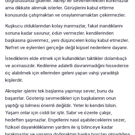
doğrultusunda giderler. Akrep’ler sevilmemekten korkmazlar
ama dikkate alınmak isterler. Görüşlerini kabul ettirme
konusunda çatışmaktan ve onaylanmamaktan çekinmezler.
Kuşkucu olduklarından kolay inanmazlar, fakat inandıklarını
sonuna kadar savunur, ödün vermezler. kendilerinden
başkasına güvenmez, yeni düşünceleri kolay kabul etmezler.
Nefret ve eylemleri gerçeğe değil kişisel nedenlere dayanır.
İstediklerini elde etmek için kullandıkları taktikler dolambaçlı
ve acımasızdır. Kedilerine adaletli davranmadığını hissederse
öç alabilmek için ellerinden geleni yapan vahşi yaradılışlı
kişilerdir.
Akrepler işlerini tek başlarına yapmayı sever, bunu da
başarırlar. Gösterişi sevmedikleri için başkalarının onun
yaptığı işi bilmesi önemli değildir. Yeter ki kendini bilsin.
Yaşam onlar için ciddi bir iştir. Sabır ve özenle çalışır,
hedeften şaşmazlar. Engellerini nasıl aşabileceklerini sezer,
fiziksel dayanıklılıklarının yardımı ile iş bitinceye kadar
bırakmazlar ve yaşama doğmaktan başka borçları olmadığına