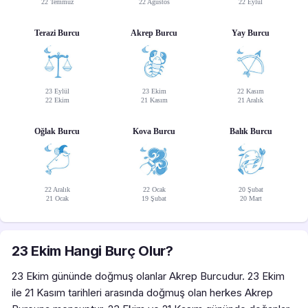
22 Temmuz
22 Ağustos
22 Eylül
Terazi Burcu
Akrep Burcu
Yay Burcu
23 Eylül
23 Ekim
22 Kasım
22 Ekim
21 Kasım
21 Aralık
Oğlak Burcu
Kova Burcu
Balık Burcu
22 Aralık
22 Ocak
20 Şubat
21 Ocak
19 Şubat
20 Mart
23 Ekim Hangi Burç Olur?
23 Ekim gününde doğmuş olanlar Akrep Burcudur. 23 Ekim
ile 21 Kasım tarihleri arasında doğmuş olan herkes Akrep