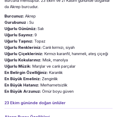
Burcuna mensuptur. 23 Ekim ve 21 Kasım gününde doğanlar
da Akrep burcudur.
Burcunuz:
Akrep
Gurubunuz :
Su
Uğurlu Gününüz:
Salı
Uğurlu Sayınız:
9
Uğurlu Taşınız:
Topaz
Uğurlu Renkleriniz:
Canlı kırmızı, siyah
Uğurlu Çiçekleriniz:
Kırmızı karanfil, hanımeli, ateş çiçeği
Uğurlu Kokularınız:
Misk, manolya
Uğurlu Müzik:
Marşlar ve canlı parçalar
En Belirgin Özelliğiniz:
Karanlık
En Büyük Emeliniz:
Zenginlik
En Büyük Hatanız:
Merhametsizlik
En Büyük Arzunuz:
Ömür boyu güven
23 Ekim gününde doğan ünlüler
Akrep Burcu Özellikleri