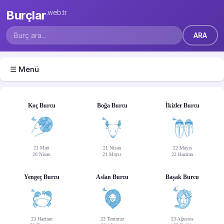
Burçlar
.web.tr
☰ Menü
Koç Burcu
Boğa Burcu
İkizler Burcu
21 Mart
21 Nisan
22 Mayıs
20 Nisan
21 Mayıs
22 Haziran
Yengeç Burcu
Aslan Burcu
Başak Burcu
23 Haziran
23 Temmuz
23 Ağustos