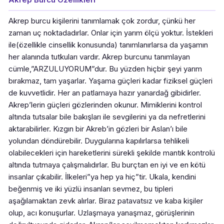
Akrep burcu kişilerini tanımlamak çok zordur, çünkü her
zaman uç noktadadırlar. Onlar için yarım ölçü yoktur. İstekleri
ile(özellikle cinsellik konusunda) tanımlanırlarsa da yaşamın
her alanında tutkuları vardır. Akrep burcunu tanımlayan
cümle,”ARZULUYORUM”dur. Bu yüzden hiçbir şeyi yarım
bırakmaz, tam yaşarlar. Yaşama güçleri kadar fiziksel güçleri
de kuvvetlidir. Her an patlamaya hazır yanardağ gibidirler.
Akrep’lerin güçleri gözlerinden okunur. Mimiklerini kontrol
altında tutsalar bile bakışları ile sevgilerini ya da nefretlerini
aktarabilirler. Kızgın bir Akreb’in gözleri bir Aslan’ı bile
yolundan döndürebilir. Duygularına kapılırlarsa tehlikeli
olabilecekleri için hareketlerini sürekli şekilde mantık kontrolü
altında tutmaya çalışmalıdırlar. Bu burçtan en iyi ve en kötü
insanlar çıkabilir. İlkeleri”ya hep ya hiç”tir. Ukala, kendini
beğenmiş ve iki yüzlü insanları sevmez, bu tipleri
aşağılamaktan zevk alırlar. Biraz patavatsız ve kaba kişiler
olup, acı konuşurlar. Uzlaşmaya yanaşmaz, görüşlerinin