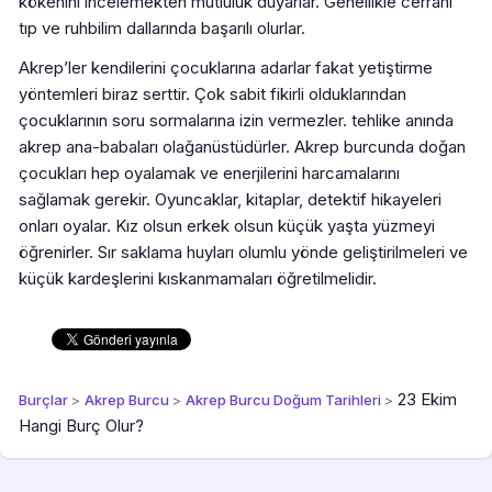
kökenini incelemekten mutluluk duyarlar. Genellikle cerrahi
tıp ve ruhbilim dallarında başarılı olurlar.
Akrep’ler kendilerini çocuklarına adarlar fakat yetiştirme
yöntemleri biraz serttir. Çok sabit fikirli olduklarından
çocuklarının soru sormalarına izin vermezler. tehlike anında
akrep ana-babaları olağanüstüdürler. Akrep burcunda doğan
çocukları hep oyalamak ve enerjilerini harcamalarını
sağlamak gerekir. Oyuncaklar, kitaplar, detektif hikayeleri
onları oyalar. Kız olsun erkek olsun küçük yaşta yüzmeyi
öğrenirler. Sır saklama huyları olumlu yönde geliştirilmeleri ve
küçük kardeşlerini kıskanmamaları öğretilmelidir.
23 Ekim
Burçlar
>
Akrep Burcu
>
Akrep Burcu Doğum Tarihleri
>
Hangi Burç Olur?