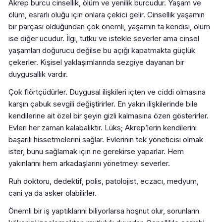
Akrep burcu cinsellik, ölüm ve yenilik burcudur. Yaşam ve
ölüm, esrarlı oluğu için onlara çekici gelir. Cinsellik yaşamın
bir parçası olduğundan çok önemli, yaşamın ta kendisi, ölüm
ise diğer ucudur. İlgi, tutku ve istekle severler ama cinsel
yaşamları doğurucu değilse bu açığı kapatmakta güçlük
çekerler. Kişisel yaklaşımlarında sezgiye dayanan bir
duygusallık vardır.
Çok flörtçüdürler. Duygusal ilişkileri içten ve ciddi olmasına
karşın çabuk sevgili değiştirirler. En yakın ilişkilerinde bile
kendilerine ait özel bir şeyin gizli kalmasına özen gösterirler.
Evleri her zaman kalabalıktır. Lüks; Akrep’lerin kendilerini
başarılı hissetmelerini sağlar. Evlerinin tek yöneticisi olmak
ister, bunu sağlamak için ne gerekirse yaparlar. Hem
yakınlarını hem arkadaşlarını yönetmeyi severler.
Ruh doktoru, dedektif, polis, patolojist, eczacı, medyum,
cani ya da asker olabilirler.
Önemli bir iş yaptıklarını biliyorlarsa hoşnut olur, sorunların