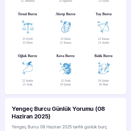
22 Temmuz
22 Ağustos
22 Eylül
Terazi Burcu
Akrep Burcu
Yay Burcu
23 Eylül
23 Ekim
22 Kasım
22 Ekim
21 Kasım
21 Aralık
Oğlak Burcu
Kova Burcu
Balık Burcu
22 Aralık
22 Ocak
20 Şubat
21 Ocak
19 Şubat
20 Mart
Yengeç Burcu Günlük Yorumu (08
Haziran 2025)
Yengeç Burcu 08 Haziran 2025 tarihli günlük burç