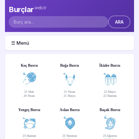
Burçlar
.web.tr
☰ Menü
Koç Burcu
Boğa Burcu
İkizler Burcu
21 Mart
21 Nisan
22 Mayıs
20 Nisan
21 Mayıs
22 Haziran
Yengeç Burcu
Aslan Burcu
Başak Burcu
23 Haziran
23 Temmuz
23 Ağustos