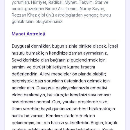
yorumları. Hürriyet, Radikal, Mynet, Takvim, Star ve
birçok gazetenin Niobe Aslı Temel, Nuray Sayarı,
Rezzan Kiraz gibi ünlü astrologlardan yengeç burcu
günlük falını okuyabilirsiniz.
Mynet Astroloji
Duygusal derinlikler, bugün sizinle birlikte olacak. İçsel
huzuru bulmak için kendinize zaman ayırmalısınız.
Sevdiklerinizle olan bağlarınızı güçlendirmek için
samimi ve dürüst bir iletişim kurma fırsatını
değerlendirin. Ailevi meseleler ön planda olabilir;
geçmişteki bazı sorunların üstesinden gelmek için
adımlar atın. Duygusal paylaşımlarınızda empatiyi
elden bırakmayın, bu süreçte kendinizi savunmasız
hissetmeniz normal. Gün, yaratıcı projelerde size
ilham verebilir; hayal gücünüzü serbest bırakmak için
harika bir zaman. Kendinizi ifade etmekten
çekinmeyin, bu, ruh halinizi yükseltebilir. Bugün, küçük
şeylere odaklanarak içsel tatmin bulabilirsiniz. Kendi