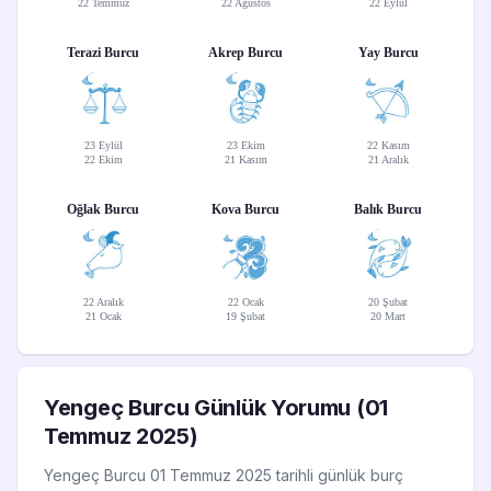
22 Temmuz
22 Ağustos
22 Eylül
Terazi Burcu
Akrep Burcu
Yay Burcu
23 Eylül
23 Ekim
22 Kasım
22 Ekim
21 Kasım
21 Aralık
Oğlak Burcu
Kova Burcu
Balık Burcu
22 Aralık
22 Ocak
20 Şubat
21 Ocak
19 Şubat
20 Mart
Yengeç Burcu Günlük Yorumu (01
Temmuz 2025)
Yengeç Burcu 01 Temmuz 2025 tarihli günlük burç