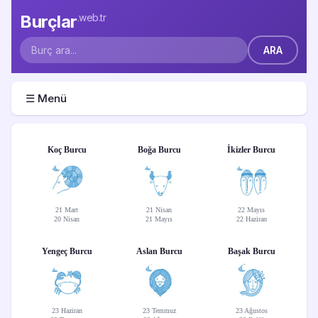
Burçlar
.web.tr
☰ Menü
Koç Burcu
Boğa Burcu
İkizler Burcu
21 Mart
21 Nisan
22 Mayıs
20 Nisan
21 Mayıs
22 Haziran
Yengeç Burcu
Aslan Burcu
Başak Burcu
23 Haziran
23 Temmuz
23 Ağustos