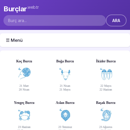
Burçlar
.web.tr
☰ Menü
Koç Burcu
Boğa Burcu
İkizler Burcu
21 Mart
21 Nisan
22 Mayıs
20 Nisan
21 Mayıs
22 Haziran
Yengeç Burcu
Aslan Burcu
Başak Burcu
23 Haziran
23 Temmuz
23 Ağustos