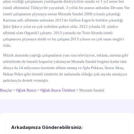
adını verdiği çalışmasını yurtdışında dinleyicilere sundu ve 1 yıl sonra İste
isimli albümünü Türkiye'de yayınladı. 3 yıllık bir aranın ardından Devamı Var
isimli çalışmasını piyasaya sunan Mustafa Sandal 2009 yılında çıkardığı
Karizma adlı albümün ardından 2011'de Gülben Ergen'le birlikte çıkardığı
Şıkır Şıkır o yılın en çok indirilen şarkısı oldu. 2012 yılında 10. stüdyo
albümü olan Organik'i çıkarttı. 2013 yazında ise Tesir Altında isimli
çalışmasını piyasaya sürdü ve bu çalışma 2013 yılının en çok satan single'ı
oldu.
Müzik alanında yaptığı çalışmaların yanı sıra televizyon, reklam, sinema gibi
sektörlerde de önemli başarılar yakalayan Mustafa Sandal bugüne kadar tüm
dünya da 14 milyonun üzerinde albüm satmış ve Ajda Pekkan, Sezen Aksu,
Hakan Peker gibi önemli isimlerin de aralarında olduğu çok sayıda sanatçıya
şarkılarıyla destek vermiştir.
Burçlar
>
Oğlak Burcu
>
Oğlak Burcu Ünlüleri
>
Mustafa Sandal
Arkadaşınıza Gönderebilirsiniz: