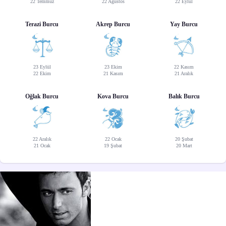
22 Temmuz
22 Ağustos
22 Eylül
Terazi Burcu
Akrep Burcu
Yay Burcu
23 Eylül
23 Ekim
22 Kasım
22 Ekim
21 Kasım
21 Aralık
Oğlak Burcu
Kova Burcu
Balık Burcu
22 Aralık
22 Ocak
20 Şubat
21 Ocak
19 Şubat
20 Mart