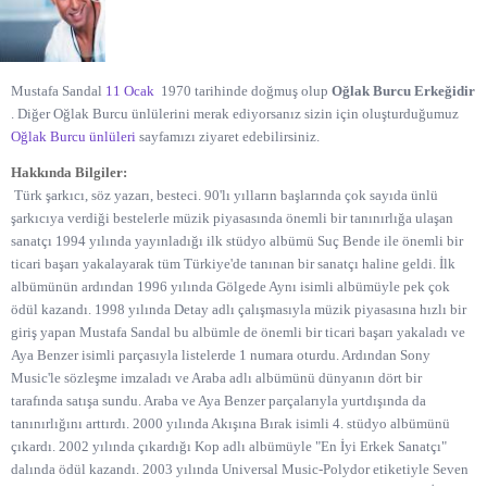
Mustafa Sandal
11 Ocak
1970 tarihinde doğmuş olup
Oğlak Burcu Erkeğidir
. Diğer Oğlak Burcu ünlülerini merak ediyorsanız sizin için oluşturduğumuz
Oğlak Burcu ünlüleri
sayfamızı ziyaret edebilirsiniz.
Hakkında Bilgiler:
Türk şarkıcı, söz yazarı, besteci. 90'lı yılların başlarında çok sayıda ünlü
şarkıcıya verdiği bestelerle müzik piyasasında önemli bir tanınırlığa ulaşan
sanatçı 1994 yılında yayınladığı ilk stüdyo albümü Suç Bende ile önemli bir
ticari başarı yakalayarak tüm Türkiye'de tanınan bir sanatçı haline geldi. İlk
albümünün ardından 1996 yılında Gölgede Aynı isimli albümüyle pek çok
ödül kazandı. 1998 yılında Detay adlı çalışmasıyla müzik piyasasına hızlı bir
giriş yapan Mustafa Sandal bu albümle de önemli bir ticari başarı yakaladı ve
Aya Benzer isimli parçasıyla listelerde 1 numara oturdu. Ardından Sony
Music'le sözleşme imzaladı ve Araba adlı albümünü dünyanın dört bir
tarafında satışa sundu. Araba ve Aya Benzer parçalarıyla yurtdışında da
tanınırlığını arttırdı. 2000 yılında Akışına Bırak isimli 4. stüdyo albümünü
çıkardı. 2002 yılında çıkardığı Kop adlı albümüyle "En İyi Erkek Sanatçı"
dalında ödül kazandı. 2003 yılında Universal Music-Polydor etiketiyle Seven