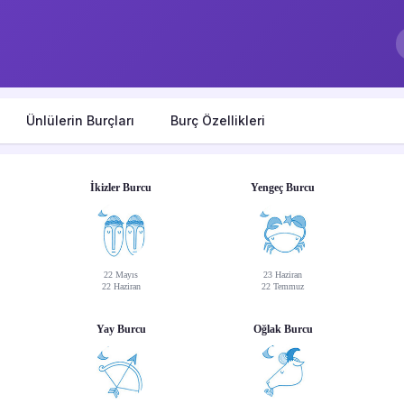
Ünlülerin Burçları
Burç Özellikleri
İkizler Burcu
Yengeç Burcu
22 Mayıs
23 Haziran
22 Haziran
22 Temmuz
Yay Burcu
Oğlak Burcu