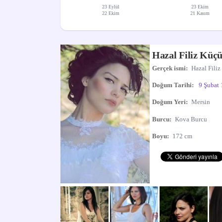
23 Eylül
23 Ekim
22 Ekim
21 Kasım
Hazal Filiz Küç
Gerçek ismi:
Hazal Fili
Doğum Tarihi:
9 Şubat
Doğum Yeri:
Mersin
Burcu:
Kova Burcu
Boyu:
172 cm