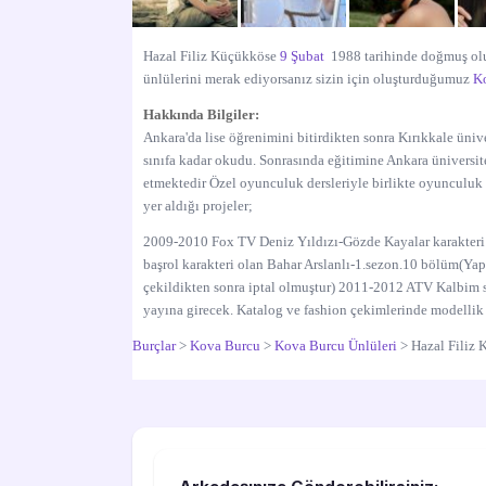
Hazal Filiz Küçükköse
9 Şubat
1988 tarihinde doğmuş o
ünlülerini merak ediyorsanız sizin için oluşturduğumuz
Ko
Hakkında Bilgiler:
Ankara'da lise öğrenimini bitirdikten sonra Kırıkkale üniv
sınıfa kadar okudu. Sonrasında eğitimine Ankara üniversi
etmektedir Özel oyunculuk dersleriyle birlikte oyunculuk 
yer aldığı projeler;
2009-2010 Fox TV Deniz Yıldızı-Gözde Kayalar karakter
başrol karakteri olan Bahar Arslanlı-1.sezon.10 bölüm(Ya
çekildikten sonra iptal olmuştur) 2011-2012 ATV Kalbim s
yayına girecek. Katalog ve fashion çekimlerinde modellik
Burçlar
>
Kova Burcu
>
Kova Burcu Ünlüleri
>
Hazal Filiz