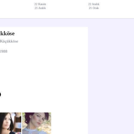
22 Kasım
22 Aralık
21 Aralık
21 Ocak
ükköse
z Küçükköse
1988