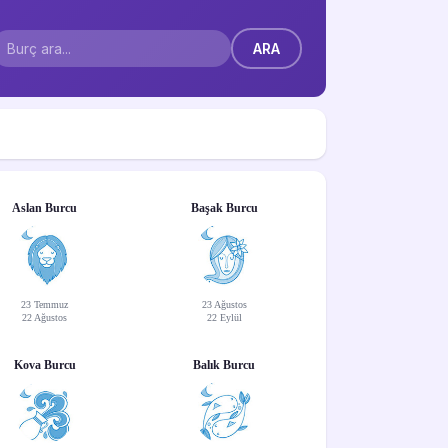
Aslan Burcu
Başak Burcu
23 Temmuz
23 Ağustos
22 Ağustos
22 Eylül
Kova Burcu
Balık Burcu