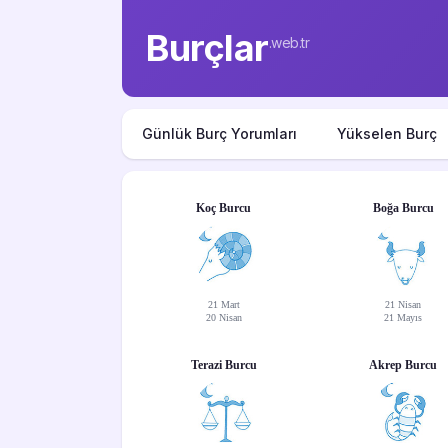
Burçlar
.web.tr
Günlük Burç Yorumları
Yükselen Burç
Koç Burcu
Boğa Burcu
21 Mart
21 Nisan
20 Nisan
21 Mayıs
Terazi Burcu
Akrep Burcu