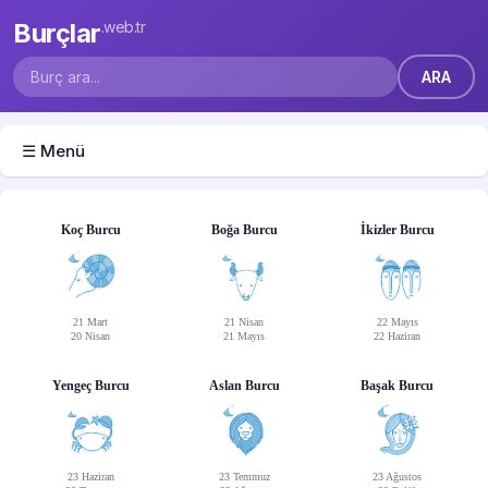
Burçlar
.web.tr
☰ Menü
Koç Burcu
Boğa Burcu
İkizler Burcu
21 Mart
21 Nisan
22 Mayıs
20 Nisan
21 Mayıs
22 Haziran
Yengeç Burcu
Aslan Burcu
Başak Burcu
23 Haziran
23 Temmuz
23 Ağustos