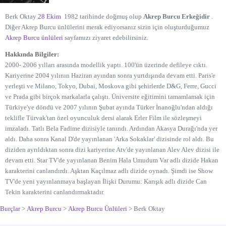
Berk Oktay
28 Ekim
1982 tarihinde doğmuş olup
Akrep Burcu Erkeğidir
.
Diğer Akrep Burcu ünlülerini merak ediyorsanız sizin için oluşturduğumuz
Akrep Burcu ünlüleri
sayfamızı ziyaret edebilirsiniz.
Hakkında Bilgiler:
2000- 2006 yılları arasında modellik yaptı. 100'ün üzerinde defileye cıktı.
Kariyerine 2004 yılının Haziran ayından sonra yurtdışında devam etti. Paris'e
yerleşti ve Milano, Tokyo, Dubai, Moskova gibi şehirlerde D&G, Ferre, Gucci
ve Prada gibi birçok markalarla çalıştı. Üniversite eğitimini tamamlamak için
Türkiye'ye döndü ve 2007 yılının Şubat ayında Türker İnanoğlu'ndan aldığı
teklifle Türvak'tan özel oyunculuk dersi alarak Erler Film ile sözleşmeyi
imzaladı. Tatlı Bela Fadime dizisiyle tanındı. Ardından Akasya Durağı'nda yer
aldı. Daha sonra Kanal D'de yayınlanan 'Arka Sokaklar' dizisinde rol aldı. Bu
diziden ayrıldıktan sonra dizi kariyerine Atv'de yayınlanan Alev Alev dizisi ile
devam etti. Star TV'de yayınlanan Benim Hala Umudum Var adlı dizide Hakan
karakterini canlandırdı. Aşktan Kaçılmaz adlı dizide oynadı. Şimdi ise Show
TV'de yeni yayınlanmaya başlayan İlişki Durumu: Karışık adlı dizide Can
Tekin karakterini canlandırmaktadır.
Burçlar
>
Akrep Burcu
>
Akrep Burcu Ünlüleri
>
Berk Oktay