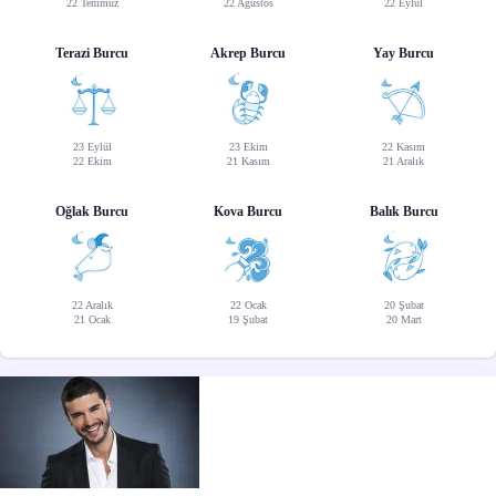
22 Temmuz
22 Ağustos
22 Eylül
Terazi Burcu
Akrep Burcu
Yay Burcu
23 Eylül
23 Ekim
22 Kasım
22 Ekim
21 Kasım
21 Aralık
Oğlak Burcu
Kova Burcu
Balık Burcu
22 Aralık
22 Ocak
20 Şubat
21 Ocak
19 Şubat
20 Mart