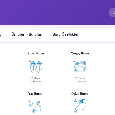
ç
Ünlülerin Burçları
Burç Özellikleri
İkizler Burcu
Yengeç Burcu
22 Mayıs
23 Haziran
22 Haziran
22 Temmuz
Yay Burcu
Oğlak Burcu