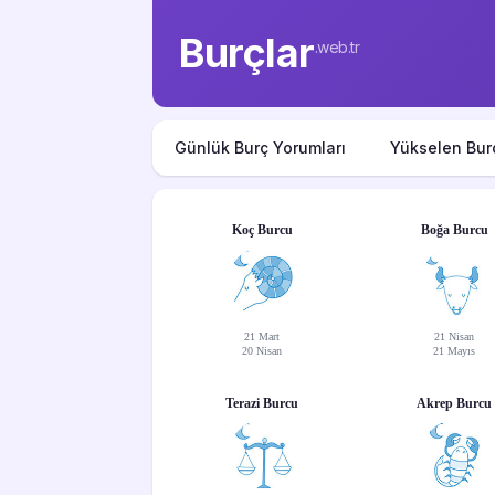
Burçlar
.web.tr
Günlük Burç Yorumları
Yükselen Bur
Koç Burcu
Boğa Burcu
21 Mart
21 Nisan
20 Nisan
21 Mayıs
Terazi Burcu
Akrep Burcu