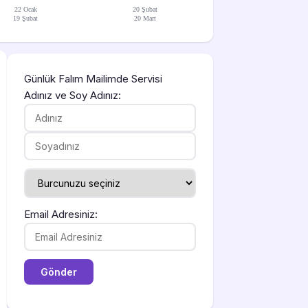
22 Ocak
20 Şubat
19 Şubat
20 Mart
Günlük Falım Mailimde Servisi
Adınız ve Soy Adınız:
Email Adresiniz: