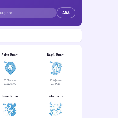
Aslan Burcu
Başak Burcu
23 Temmuz
23 Ağustos
22 Ağustos
22 Eylül
Kova Burcu
Balık Burcu