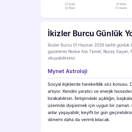
23 Eylül
23 Ekim
22 Ekim
21 Kasım
İkizler Burcu Günlük 
İkizler Burcu 01 Haziran 2026 tarihli günlük
gazetenin Niobe Aslı Temel, Nuray Sayarı, Re
okuyabilirsiniz.
Mynet Astroloji
Sosyal ilişkilerde hareketlilik söz konusu.
artıyor. Kendini yaratıcı ve enerjik hissede
bırakabilirsin. İletişimdeki açıklığın, başkal
üzerinde düşünmek için uygun bir zaman. 
anlar yaşayabilir, keyifli bir gün geçirebi
dönemi daha da verimli kılacak.