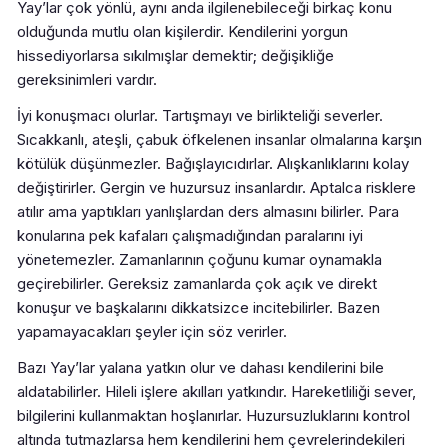
Yay’lar çok yönlü, aynı anda ilgilenebileceği birkaç konu
olduğunda mutlu olan kişilerdir. Kendilerini yorgun
hissediyorlarsa sıkılmışlar demektir; değişikliğe
gereksinimleri vardır.
İyi konuşmacı olurlar. Tartışmayı ve birlikteliği severler.
Sıcakkanlı, ateşli, çabuk öfkelenen insanlar olmalarına karşın
kötülük düşünmezler. Bağışlayıcıdırlar. Alışkanlıklarını kolay
değiştirirler. Gergin ve huzursuz insanlardır. Aptalca risklere
atılır ama yaptıkları yanlışlardan ders almasını bilirler. Para
konularına pek kafaları çalışmadığından paralarını iyi
yönetemezler. Zamanlarının çoğunu kumar oynamakla
geçirebilirler. Gereksiz zamanlarda çok açık ve direkt
konuşur ve başkalarını dikkatsizce incitebilirler. Bazen
yapamayacakları şeyler için söz verirler.
Bazı Yay’lar yalana yatkın olur ve dahası kendilerini bile
aldatabilirler. Hileli işlere akılları yatkındır. Hareketliliği sever,
bilgilerini kullanmaktan hoşlanırlar. Huzursuzluklarını kontrol
altında tutmazlarsa hem kendilerini hem çevrelerindekileri