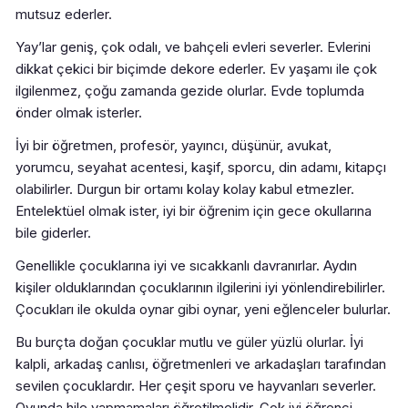
mutsuz ederler.
Yay’lar geniş, çok odalı, ve bahçeli evleri severler. Evlerini
dikkat çekici bir biçimde dekore ederler. Ev yaşamı ile çok
ilgilenmez, çoğu zamanda gezide olurlar. Evde toplumda
önder olmak isterler.
İyi bir öğretmen, profesör, yayıncı, düşünür, avukat,
yorumcu, seyahat acentesi, kaşif, sporcu, din adamı, kitapçı
olabilirler. Durgun bir ortamı kolay kolay kabul etmezler.
Entelektüel olmak ister, iyi bir öğrenim için gece okullarına
bile giderler.
Genellikle çocuklarına iyi ve sıcakkanlı davranırlar. Aydın
kişiler olduklarından çocuklarının ilgilerini iyi yönlendirebilirler.
Çocukları ile okulda oynar gibi oynar, yeni eğlenceler bulurlar.
Bu burçta doğan çocuklar mutlu ve güler yüzlü olurlar. İyi
kalpli, arkadaş canlısı, öğretmenleri ve arkadaşları tarafından
sevilen çocuklardır. Her çeşit sporu ve hayvanları severler.
Oyunda hile yapmamaları öğretilmelidir. Çok iyi öğrenci