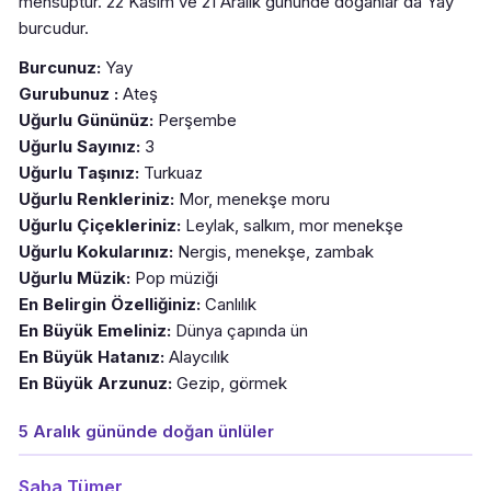
mensuptur. 22 Kasım ve 21 Aralık gününde doğanlar da Yay
burcudur.
Burcunuz:
Yay
Gurubunuz :
Ateş
Uğurlu Gününüz:
Perşembe
Uğurlu Sayınız:
3
Uğurlu Taşınız:
Turkuaz
Uğurlu Renkleriniz:
Mor, menekşe moru
Uğurlu Çiçekleriniz:
Leylak, salkım, mor menekşe
Uğurlu Kokularınız:
Nergis, menekşe, zambak
Uğurlu Müzik:
Pop müziği
En Belirgin Özelliğiniz:
Canlılık
En Büyük Emeliniz:
Dünya çapında ün
En Büyük Hatanız:
Alaycılık
En Büyük Arzunuz:
Gezip, görmek
5 Aralık gününde doğan ünlüler
Saba Tümer