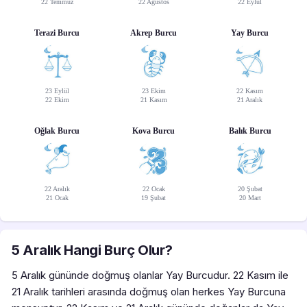
22 Temmuz
22 Ağustos
22 Eylül
Terazi Burcu
Akrep Burcu
Yay Burcu
23 Eylül
23 Ekim
22 Kasım
22 Ekim
21 Kasım
21 Aralık
Oğlak Burcu
Kova Burcu
Balık Burcu
22 Aralık
22 Ocak
20 Şubat
21 Ocak
19 Şubat
20 Mart
5 Aralık Hangi Burç Olur?
5 Aralık gününde doğmuş olanlar Yay Burcudur. 22 Kasım ile
21 Aralık tarihleri arasında doğmuş olan herkes Yay Burcuna