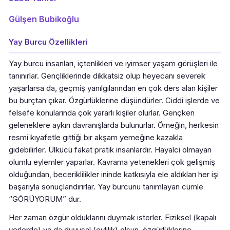
Gülşen Bubikoğlu
Yay Burcu Özellikleri
Yay burcu insanları, içtenlikleri ve iyimser yaşam görüşleri ile
tanınırlar. Gençliklerinde dikkatsiz olup heyecanı severek
yaşarlarsa da, geçmiş yanılgılarından en çok ders alan kişiler
bu burçtan çıkar. Özgürlüklerine düşündürler. Ciddi işlerde ve
felsefe konularında çok yararlı kişiler olurlar. Gençken
geleneklere aykırı davranışlarda bulunurlar. Örneğin, herkesin
resmi kıyafetle gittiği bir akşam yemeğine kazakla
gidebilirler. Ülkücü fakat pratik insanlardır. Hayalci olmayan
olumlu eylemler yaparlar. Kavrama yetenekleri çok gelişmiş
olduğundan, beceriklilikler ininde katkısıyla ele aldıkları her işi
başarıyla sonuçlandırırlar. Yay burcunu tanımlayan cümle
“GÖRÜYORUM” dur.
Her zaman özgür olduklarını duymak isterler. Fiziksel (kapalı
yerlerde) ya da duyusal (evlilik) olsun, özgürlüklerine