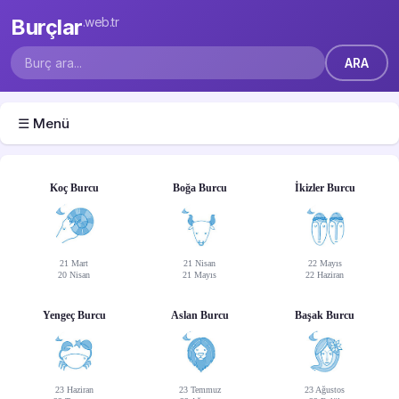
Burçlar
.web.tr
☰ Menü
Koç Burcu
Boğa Burcu
İkizler Burcu
21 Mart
21 Nisan
22 Mayıs
20 Nisan
21 Mayıs
22 Haziran
Yengeç Burcu
Aslan Burcu
Başak Burcu
23 Haziran
23 Temmuz
23 Ağustos